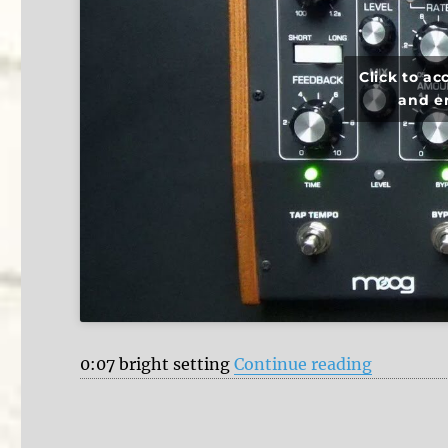
Click to a
and e
“Moog Mo
0:07 bright setting
Continue reading