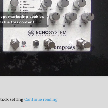
ccept marketing cookies
nable this content
“Empress Echosystem vs.
stock setting
Continue reading