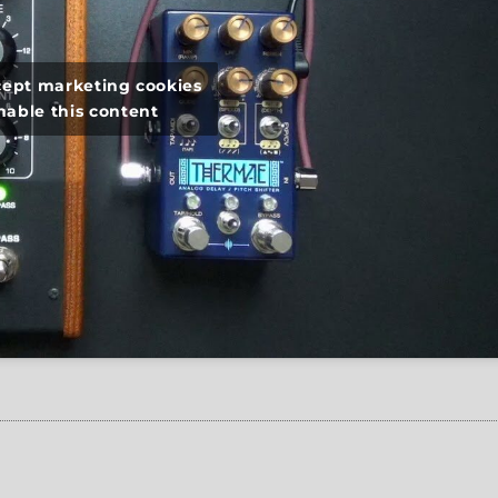
ccept marketing cookies
nable this content
ogerfooger vs. Chase Bliss Audio Thermae”