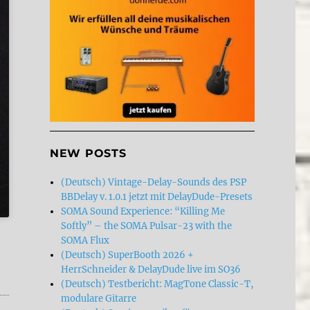
NEW POSTS
(Deutsch) Vintage-Delay-Sounds des PSP
BBDelay v. 1.0.1 jetzt mit DelayDude-Presets
SOMA Sound Experience: “Killing Me
Softly” – the SOMA Pulsar-23 with the
SOMA Flux
(Deutsch) SuperBooth 2026 +
HerrSchneider & DelayDude live im SO36
 Wampler Faux Tape Echo”
(Deutsch) Testbericht: MagTone Classic-T,
modulare Gitarre