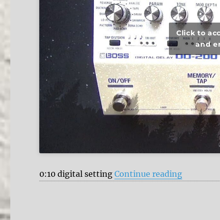
Click to a
and e
“Boss DD
0:10 digital setting
Continue reading