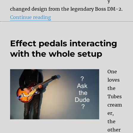
y
changed design from the legendary Boss DM-2.
“Boss DM-3 Analog Delay”
Continue reading
Effect pedals interacting
with the whole setup
One
loves
the
Tubes
cream
er,
the
other