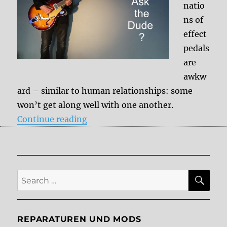
natio
ns of
effect
pedals
are
awkw
ard – similar to human relationships: some
won’t get along well with one another.
“How to combine effect pedals – 
Continue reading
SE
Search
for:
REPARATUREN UND MODS