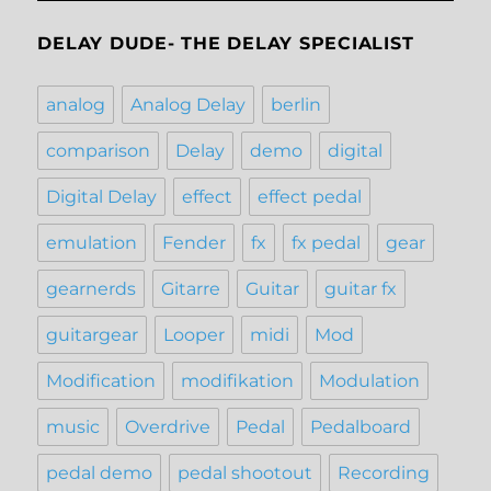
DELAY DUDE- THE DELAY SPECIALIST
analog
Analog Delay
berlin
comparison
Delay
demo
digital
Digital Delay
effect
effect pedal
emulation
Fender
fx
fx pedal
gear
gearnerds
Gitarre
Guitar
guitar fx
guitargear
Looper
midi
Mod
Modification
modifikation
Modulation
music
Overdrive
Pedal
Pedalboard
pedal demo
pedal shootout
Recording