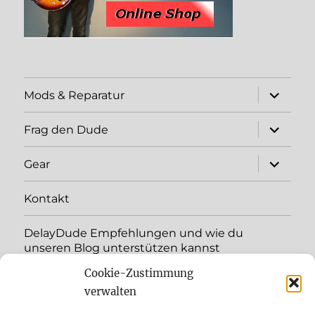
expand
Mods & Reparatur
child
menu
expand
Frag den Dude
child
menu
expand
Gear
child
menu
Kontakt
DelayDude Empfehlungen und wie du
unseren Blog unterstützen kannst
Cookie-Zustimmung
expand
Language:
child
verwalten
menu