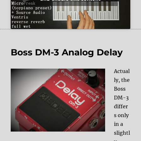
Boss DM-3 Analog Delay
Actual
ly, the
Boss
DM-3
differ
s only
in a
slightl