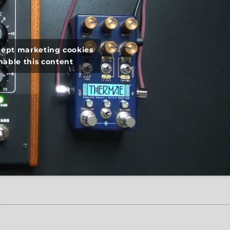
ccept marketing cookies
nable this content
ogerfooger vs. Chase Bliss Audio Thermae”