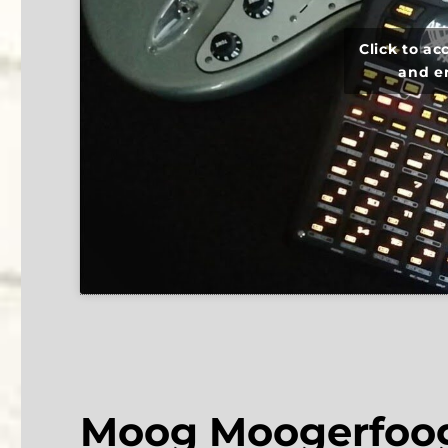
Click to a
and e
Moog Moogerfooge