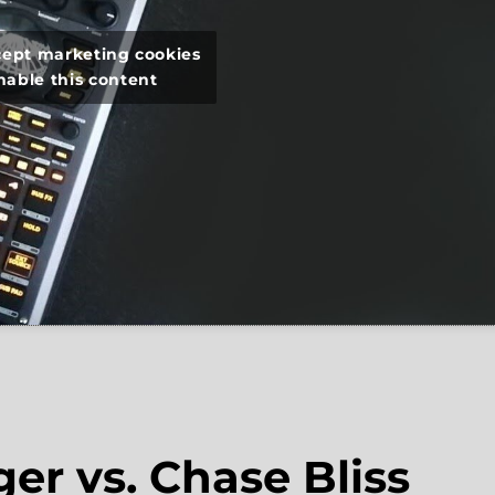
ccept marketing cookies
nable this content
r vs. Chase Bliss