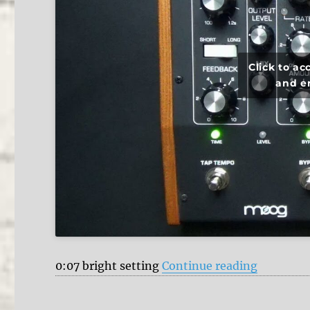
Click to a
and e
“Moog Mo
0:07 bright setting
Continue reading