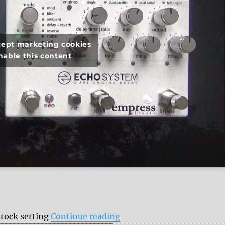
ccept marketing cookies
nable this content
“Empress Echosystem vs.
stock setting
Continue reading