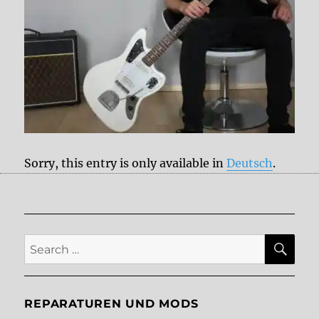
Sorry, this entry is only available in
Deutsch
.
SE
Search
for:
REPARATUREN UND MODS