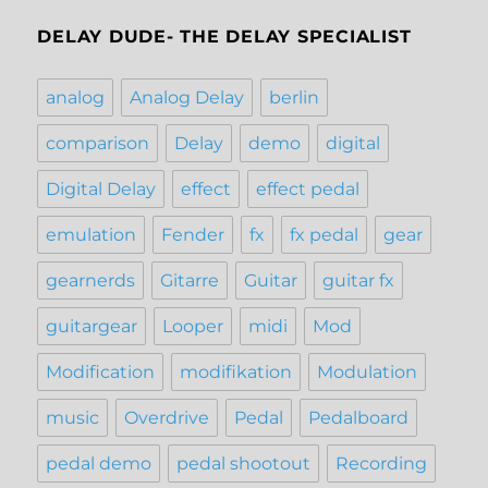
DELAY DUDE- THE DELAY SPECIALIST
analog
Analog Delay
berlin
comparison
Delay
demo
digital
Digital Delay
effect
effect pedal
emulation
Fender
fx
fx pedal
gear
gearnerds
Gitarre
Guitar
guitar fx
guitargear
Looper
midi
Mod
Modification
modifikation
Modulation
music
Overdrive
Pedal
Pedalboard
pedal demo
pedal shootout
Recording