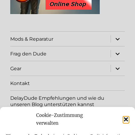
expand
Mods & Reparatur
child
menu
expand
Frag den Dude
child
menu
expand
Gear
child
menu
Kontakt
DelayDude Empfehlungen und wie du
unseren Blog unterstützen kannst
Cookie-Zustimmung
expand
Language:
child
verwalten
menu
YouTube