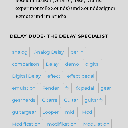
Sessionmusiker (Gitarre, Bass, Drums,
experimentelle Sounds) und Sounddesigner
Remote und im Studio.
DELAY DUDE- THE DELAY SPECIALIST
analog
Analog Delay
berlin
comparison
Delay
demo
digital
Digital Delay
effect
effect pedal
emulation
Fender
fx
fx pedal
gear
gearnerds
Gitarre
Guitar
guitar fx
guitargear
Looper
midi
Mod
Modification
modifikation
Modulation