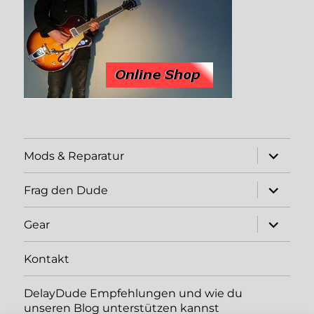
expand
Mods & Reparatur
child
menu
expand
Frag den Dude
child
menu
expand
Gear
child
menu
Kontakt
DelayDude Empfehlungen und wie du
unseren Blog unterstützen kannst