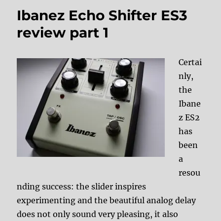
Ibanez Echo Shifter ES3
review part 1
Certai
nly,
the
Ibane
z ES2
has
been
a
resou
nding success: the slider inspires
experimenting and the beautiful analog delay
does not only sound very pleasing, it also