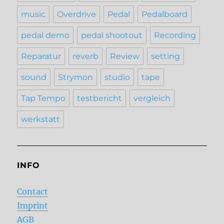
music
Overdrive
Pedal
Pedalboard
pedal demo
pedal shootout
Recording
Reparatur
reverb
Review
setting
sound
Strymon
studio
tape
Tap Tempo
testbericht
vergleich
werkstatt
INFO
Contact
Imprint
AGB