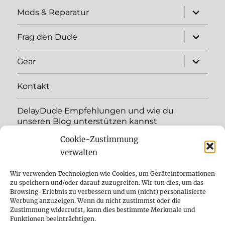
expand
Mods & Reparatur
child
menu
expand
Frag den Dude
child
menu
expand
Gear
child
menu
Kontakt
DelayDude Empfehlungen und wie du
unseren Blog unterstützen kannst
Cookie-Zustimmung
expand
Language:
child
verwalten
menu
YouTube
Wir verwenden Technologien wie Cookies, um Geräteinformationen
zu speichern und/oder darauf zuzugreifen. Wir tun dies, um das
Browsing-Erlebnis zu verbessern und um (nicht) personalisierte
Instagram
Werbung anzuzeigen. Wenn du nicht zustimmst oder die
Zustimmung widerrufst, kann dies bestimmte Merkmale und
Feed
Funktionen beeinträchtigen.