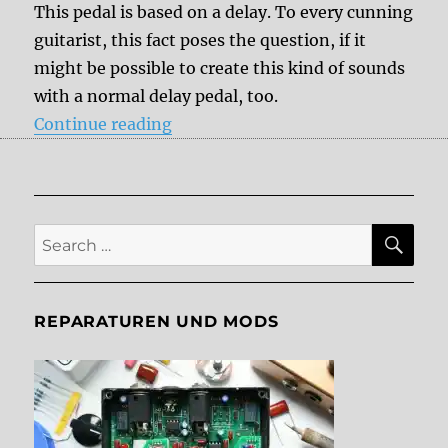
This pedal is based on a delay. To every cunning
guitarist, this fact poses the question, if it
might be possible to create this kind of sounds
with a normal delay pedal, too.
“Analog Pitch Shifter: Do I really
Continue reading
SE
Search
for:
REPARATUREN UND MODS