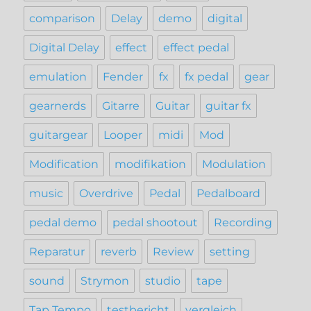
comparison
Delay
demo
digital
Digital Delay
effect
effect pedal
emulation
Fender
fx
fx pedal
gear
gearnerds
Gitarre
Guitar
guitar fx
guitargear
Looper
midi
Mod
Modification
modifikation
Modulation
music
Overdrive
Pedal
Pedalboard
pedal demo
pedal shootout
Recording
Reparatur
reverb
Review
setting
sound
Strymon
studio
tape
Tap Tempo
testbericht
vergleich