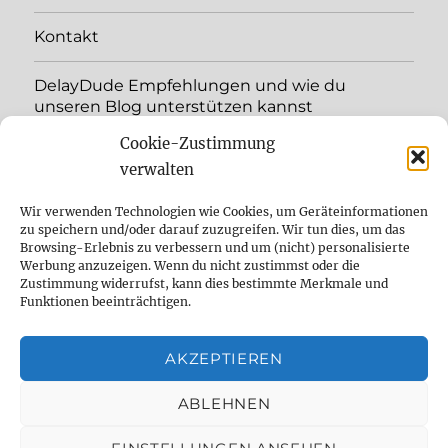
menu
Kontakt
DelayDude Empfehlungen und wie du
unseren Blog unterstützen kannst
Cookie-Zustimmung
expand
Language:
child
verwalten
menu
YouTube
Wir verwenden Technologien wie Cookies, um Geräteinformationen
zu speichern und/oder darauf zuzugreifen. Wir tun dies, um das
Browsing-Erlebnis zu verbessern und um (nicht) personalisierte
Instagram
Werbung anzuzeigen. Wenn du nicht zustimmst oder die
Zustimmung widerrufst, kann dies bestimmte Merkmale und
Feed
Funktionen beeinträchtigen.
Suche
AKZEPTIEREN
Cookie Policy (EU)
ABLEHNEN