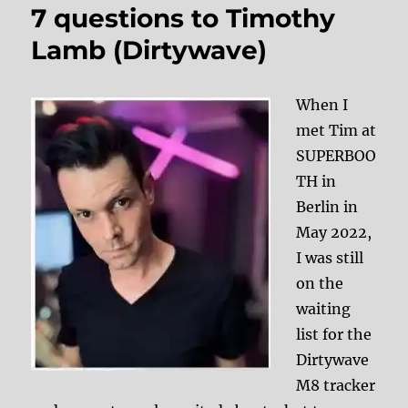
7 questions to Timothy
Lamb (Dirtywave)
When I
met Tim at
SUPERBOO
TH in
Berlin in
May 2022,
I was still
on the
waiting
list for the
Dirtywave
M8 tracker