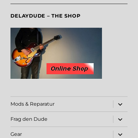
DELAYDUDE – THE SHOP
expand
Mods & Reparatur
child
menu
expand
Frag den Dude
child
menu
expand
Gear
child