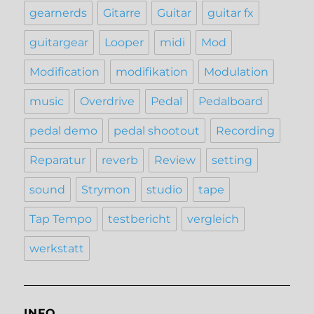
gearnerds
Gitarre
Guitar
guitar fx
guitargear
Looper
midi
Mod
Modification
modifikation
Modulation
music
Overdrive
Pedal
Pedalboard
pedal demo
pedal shootout
Recording
Reparatur
reverb
Review
setting
sound
Strymon
studio
tape
Tap Tempo
testbericht
vergleich
werkstatt
INFO