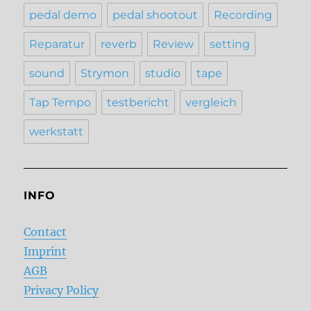
pedal demo
pedal shootout
Recording
Reparatur
reverb
Review
setting
sound
Strymon
studio
tape
Tap Tempo
testbericht
vergleich
werkstatt
INFO
Contact
Imprint
AGB
Privacy Policy