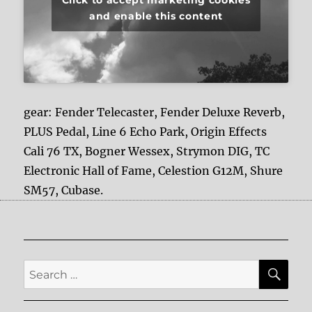
Click to accept marketing cookies
and enable this content
gear: Fender Telecaster, Fender Deluxe Reverb,
PLUS Pedal, Line 6 Echo Park, Origin Effects
Cali 76 TX, Bogner Wessex, Strymon DIG, TC
Electronic Hall of Fame, Celestion G12M, Shure
SM57, Cubase.
SE
Search
for: