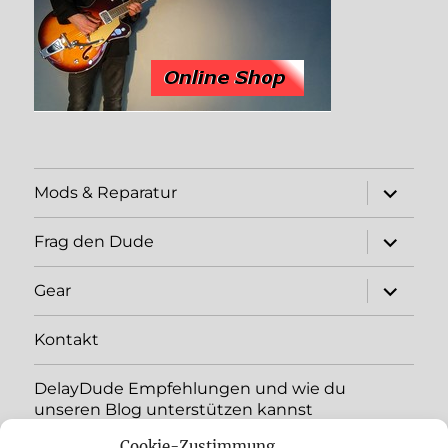
expand
Mods & Reparatur
child
menu
expand
Frag den Dude
child
menu
expand
Gear
child
menu
Kontakt
DelayDude Empfehlungen und wie du
unseren Blog unterstützen kannst
Cookie-Zustimmung