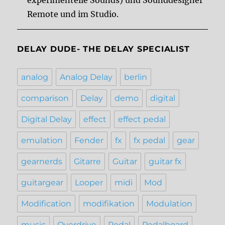
Remote und im Studio.
DELAY DUDE- THE DELAY SPECIALIST
analog
Analog Delay
berlin
comparison
Delay
demo
digital
Digital Delay
effect
effect pedal
emulation
Fender
fx
fx pedal
gear
gearnerds
Gitarre
Guitar
guitar fx
guitargear
Looper
midi
Mod
Modification
modifikation
Modulation
music
Overdrive
Pedal
Pedalboard