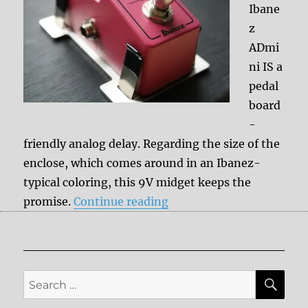
Ibane
z
ADmi
ni IS a
pedal
board
-
friendly analog delay. Regarding the size of the
enclose, which comes around in an Ibanez-
typical coloring, this 9V midget keeps the
“Ibanez ADmini”
promise.
Continue reading
SE
Search
for: