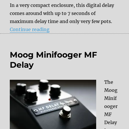
In a very compact enclosure, this digital delay
comes around with up to 7 seconds of
maximum delay time and only very few pots.
“TC Electronic Flashback Mini”
Continue reading
Moog Minifooger MF
Delay
The
Moog
Minif
ooger
MF
Delay