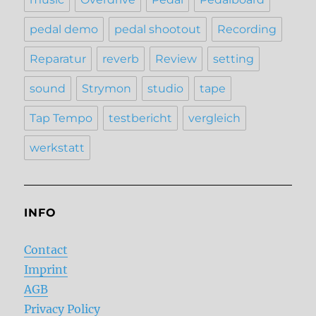
pedal demo
pedal shootout
Recording
Reparatur
reverb
Review
setting
sound
Strymon
studio
tape
Tap Tempo
testbericht
vergleich
werkstatt
INFO
Contact
Imprint
AGB
Privacy Policy