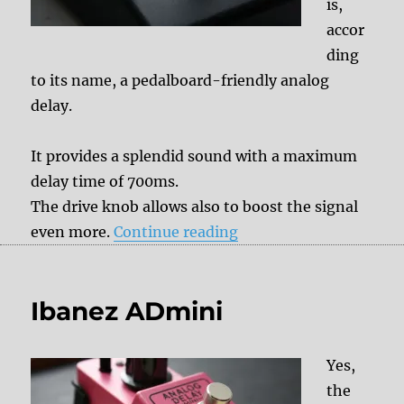
is,
accor
ding
to its name, a pedalboard-friendly analog
delay.
It provides a splendid sound with a maximum
delay time of 700ms.
The drive knob allows also to boost the signal
“Moog Minifooger MF 
even more.
Continue reading
Ibanez ADmini
Yes,
the