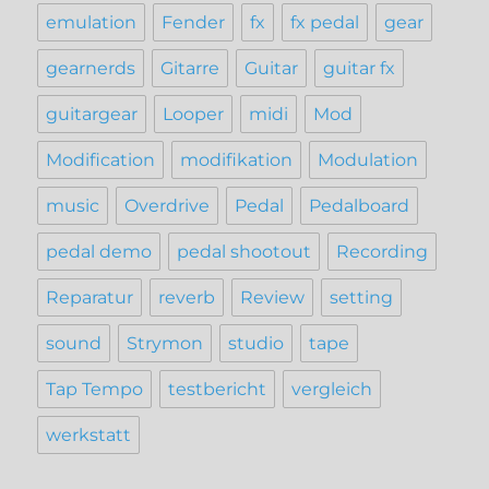
emulation
Fender
fx
fx pedal
gear
gearnerds
Gitarre
Guitar
guitar fx
guitargear
Looper
midi
Mod
Modification
modifikation
Modulation
music
Overdrive
Pedal
Pedalboard
pedal demo
pedal shootout
Recording
Reparatur
reverb
Review
setting
sound
Strymon
studio
tape
Tap Tempo
testbericht
vergleich
werkstatt