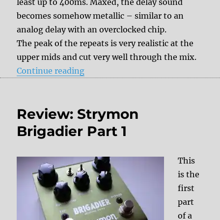
least up to 400ms. Maxed, the delay sound
becomes somehow metallic – similar to an
analog delay with an overclocked chip.
The peak of the repeats is very realistic at the
upper mids and cut very well through the mix.
“Review: Strymon Brigadier Part 2
Continue reading
Review: Strymon
Brigadier Part 1
This
is the
first
part
of a