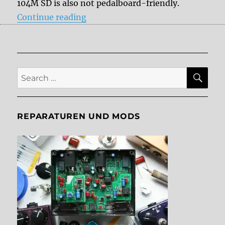
104M SD is also not pedalboard-friendly.
“Moog Moogerfooger MF-104M S
Continue reading
SE
Search
for:
REPARATUREN UND MODS