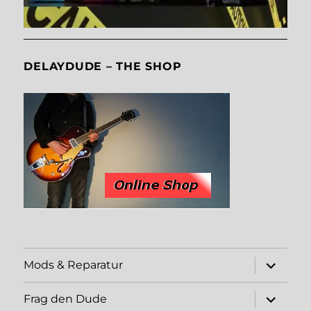
DELAYDUDE – THE SHOP
expand
Mods & Reparatur
child
menu
expand
Frag den Dude
child