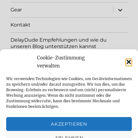
menu
expand
Gear
child
menu
Kontakt
DelayDude Empfehlungen und wie du
unseren Blog unterstützen kannst
Cookie-Zustimmung
expand
Language:
child
verwalten
menu
YouTube
Wir verwenden Technologien wie Cookies, um Geräteinformationen
zu speichern und/oder darauf zuzugreifen. Wir tun dies, um das
Browsing-Erlebnis zu verbessern und um (nicht) personalisierte
Instagram
Werbung anzuzeigen. Wenn du nicht zustimmst oder die
Zustimmung widerrufst, kann dies bestimmte Merkmale und
Feed
Funktionen beeinträchtigen.
Suche
AKZEPTIEREN
Cookie Policy (EU)
ABLEHNEN