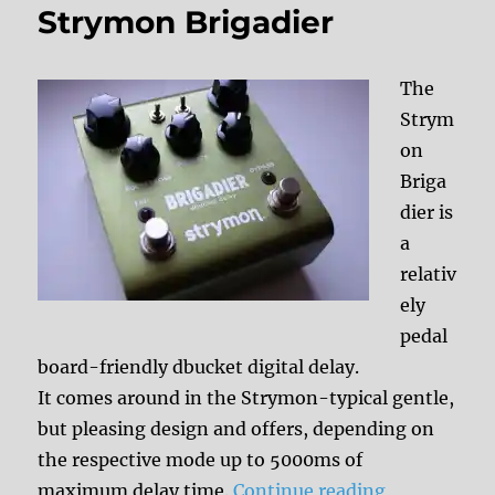
Strymon Brigadier
The
Strym
on
Briga
dier is
a
relativ
ely
pedal
board-friendly dbucket digital delay.
It comes around in the Strymon-typical gentle,
but pleasing design and offers, depending on
the respective mode up to 5000ms of
“Strymon Br
maximum delay time.
Continue reading