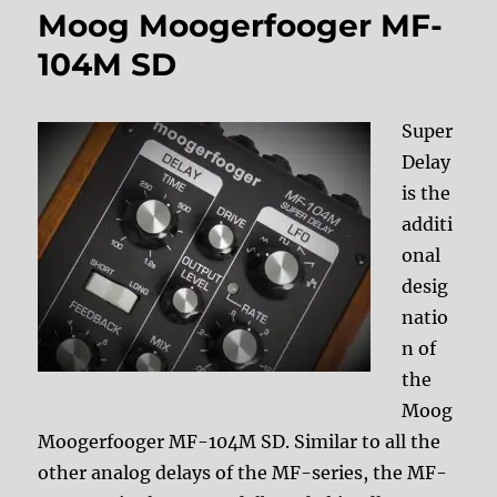
Moog Moogerfooger MF-
104M SD
Super
Delay
is the
additi
onal
desig
natio
n of
the
Moog
Moogerfooger MF-104M SD. Similar to all the
other analog delays of the MF-series, the MF-