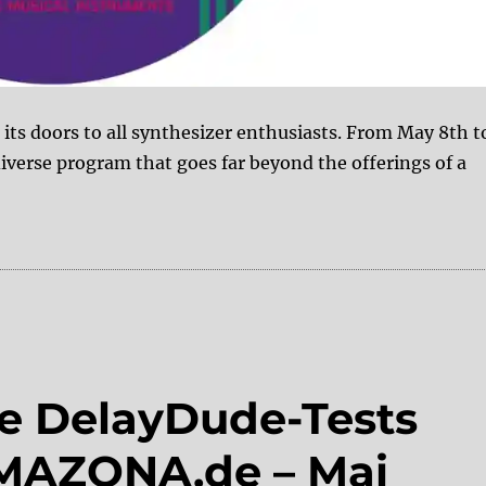
 its doors to all synthesizer enthusiasts. From May 8th t
 diverse program that goes far beyond the offerings of a
elayDude is there”
le DelayDude-Tests
AMAZONA.de – Mai