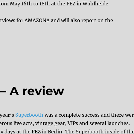
from May 16th to 18th at the FEZ in Wuhlheide.
rviews for AMAZONA and will also report on the
BOOTH 2024”
– A review
 year’s
Superbooth
was a complete success and there wer
ous live acts, vintage gear, VIPs and several launches.
y days at the FEZ in Berlin: The Superbooth inside of th