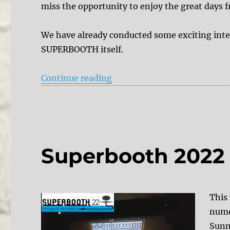
miss the opportunity to enjoy the great days 
We have already conducted some exciting inte
SUPERBOOTH itself.
“Team DelayDude at SUPER
Continue reading
Superbooth 2022 
This
numer
Sunn