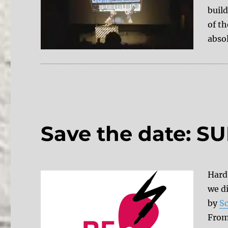
build
of th
absol
Save the date: 
Hard 
we di
by
S
From 