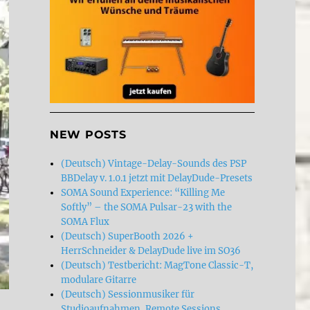
NEW POSTS
(Deutsch) Vintage-Delay-Sounds des PSP
BBDelay v. 1.0.1 jetzt mit DelayDude-Presets
SOMA Sound Experience: “Killing Me
Softly” – the SOMA Pulsar-23 with the
SOMA Flux
(Deutsch) SuperBooth 2026 +
HerrSchneider & DelayDude live im SO36
(Deutsch) Testbericht: MagTone Classic-T,
modulare Gitarre
(Deutsch) Sessionmusiker für
Studioaufnahmen, Remote Sessions,