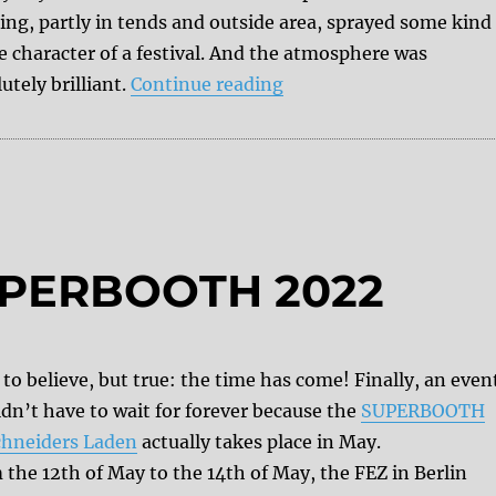
ing, partly in tends and outside area, sprayed some kind
e character of a festival. And the atmosphere was
“Superbooth 2022 – A 
utely brilliant.
Continue reading
SUPERBOOTH 2022
to believe, but true: the time has come! Finally, an even
dn’t have to wait for forever because the
SUPERBOOTH
chneiders Laden
actually takes place in May.
the 12th of May to the 14th of May, the FEZ in Berlin