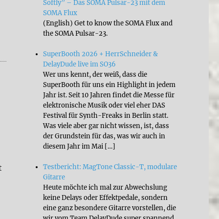
Softly” – Das SOMA Pulsar-23 mit dem
SOMA Flux
(English) Get to know the SOMA Flux and
the SOMA Pulsar-23.
review”
SuperBooth 2026 + HerrSchneider &
DelayDude live im SO36
Wer uns kennt, der weiß, dass die
SuperBooth für uns ein Highlight in jedem
Jahr ist. Seit 10 Jahren findet die Messe für
elektronische Musik oder viel eher DAS
Festival für Synth-Freaks in Berlin statt.
Was viele aber gar nicht wissen, ist, dass
der Grundstein für das, was wir auch in
diesem Jahr im Mai […]
t
Testbericht: MagTone Classic-T, modulare
Gitarre
Heute möchte ich mal zur Abwechslung
keine Delays oder Effektpedale, sondern
eine ganz besondere Gitarre vorstellen, die
wir vom Team DelayDude super spannend