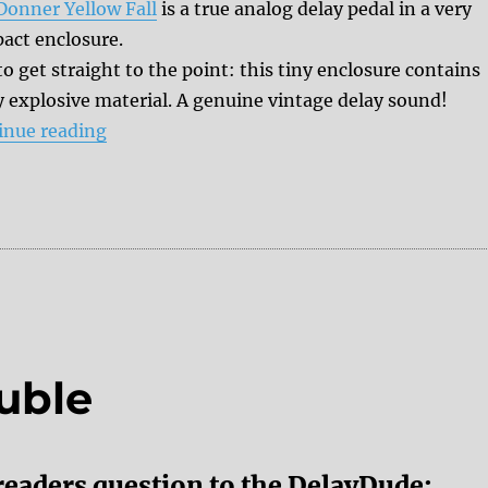
Donner Yellow Fall
is a true analog delay pedal in a very
act enclosure.
o get straight to the point: this tiny enclosure contains
y explosive material. A genuine vintage delay sound!
“Review Donner Yellow Fall”
inue reading
uble
readers question to the DelayDude: