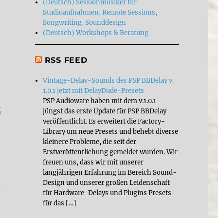
(Deutsch) Sessionmusiker für
Studioaufnahmen, Remote Sessions,
Songwriting, Sounddesign
(Deutsch) Workshops & Beratung
RSS FEED
Vintage-Delay-Sounds des PSP BBDelay v.
1.0.1 jetzt mit DelayDude-Presets
PSP Audioware haben mit dem v.1.0.1
“Review: Vintage Boss CE-1 Chorus Ensemble”
g
jüngst das erste Update für PSP BBDelay
veröffentlicht. Es erweitert die Factory-
Library um neue Presets und behebt diverse
kleinere Probleme, die seit der
Erstveröffentlichung gemeldet wurden. Wir
freuen uns, dass wir mit unserer
langjährigen Erfahrung im Bereich Sound-
Design und unserer großen Leidenschaft
für Hardware-Delays und Plugins Presets
für das […]