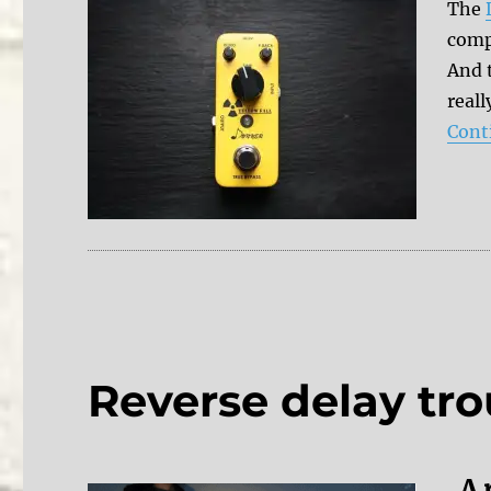
The
comp
And t
reall
Cont
Reverse delay tro
A 