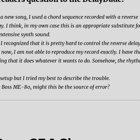
 a new song, I used a chord sequence recorded with a reverse
ay. I think, in my own case this is an appropriate substitute f
extensive synth sound.
 I recognized that it is pretty hard to control the reverse dela
 now, I am not able to reproduce my record exactly. I have th
ling that it does whatever it wants to do. Somehow, the rhyt
setup but I tried my best to describe the trouble.
 Boss ME-80, might this be the source of error?