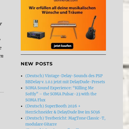
or
y
e
hm
NEW POSTS
(Deutsch) Vintage-Delay-Sounds des PSP
BBDelay v. 1.0.1 jetzt mit DelayDude-Presets
SOMA Sound Experience: “Killing Me
Softly” – the SOMA Pulsar-23 with the
SOMA Flux
(Deutsch) SuperBooth 2026 +
HerrSchneider & DelayDude live im SO36
(Deutsch) Testbericht: MagTone Classic-T,
modulare Gitarre