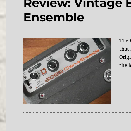
Review: Vintage 
Ensemble
The 
that
Origi
the 