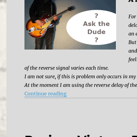
For
del
an 
But
and
fee
of the reverse signal varies each time.
I am not sure, if this is problem only occurs in my 
At the moment I am using the reverse delay of the
“Reverse delay trouble”
Continue reading