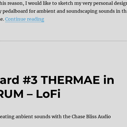
his reason, I would like to sketch my very personal desig
y pedalboard for ambient and soundscaping sounds in th
“Ambient pedalboard setup”
le.
Continue reading
ard #3 THERMAE in
RUM – LoFi
 creating anbient sounds with the Chase Bliss Audio