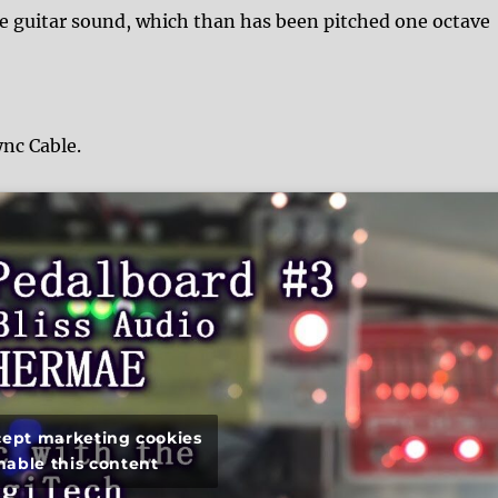
ike guitar sound, which than has been pitched one octave
nc Cable.
ccept marketing cookies
nable this content