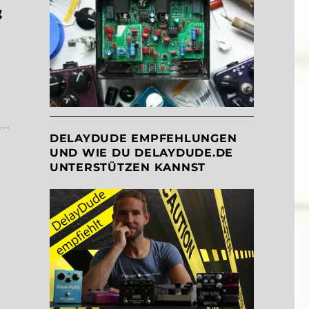
&
embly Count to Five & Chase Bliss Audio Thermae”
DELAYDUDE EMPFEHLUNGEN
UND WIE DU DELAYDUDE.DE
UNTERSTÜTZEN KANNST