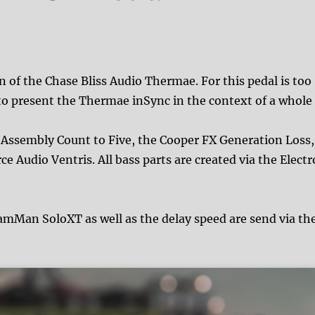
on of the Chase Bliss Audio Thermae. For this pedal is too
to present the Thermae inSync in the context of a whole
Assembly Count to Five, the Cooper FX Generation Loss,
rce Audio Ventris. All bass parts are created via the Electr
amMan SoloXT as well as the delay speed are send via th