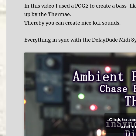
In this video I used a POG2 to create a bass-l
up by the Thermae.
Thereby you can create nice lofi sounds.
Everything in sync with the DelayDude Midi Sy
Click to a
and e