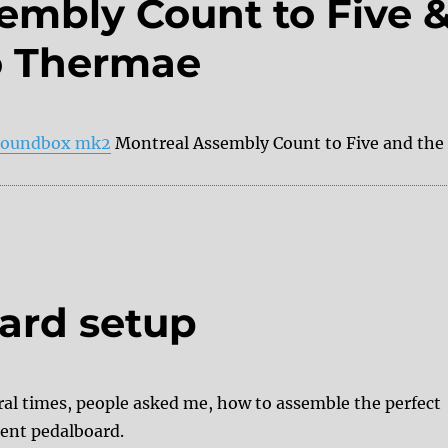
embly Count to Five 
o Thermae
Soundbox mk2
Montreal Assembly Count to Five and the
LeafAudio Microphonic Soundbox mk2 feat.Montreal Ass
ard setup
ral times, people asked me, how to assemble the perfect
ent pedalboard.