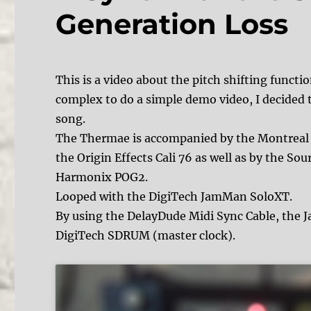
Generation Loss
This is a video about the pitch shifting functi
complex to do a simple demo video, I decided 
song.
The Thermae is accompanied by the Montreal 
the Origin Effects Cali 76 as well as by the Sou
Harmonix POG2.
Looped with the DigiTech JamMan SoloXT.
By using the DelayDude Midi Sync Cable, the J
DigiTech SDRUM (master clock).