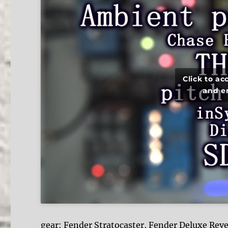
Click to a
and e
gear: Fender Stratocaster, Fender Deluxe Reve