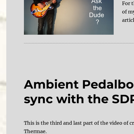
For t
of m
artic
Ambient Pedalbo
sync with the SD
This is the third and last part of the video of
Thermae.