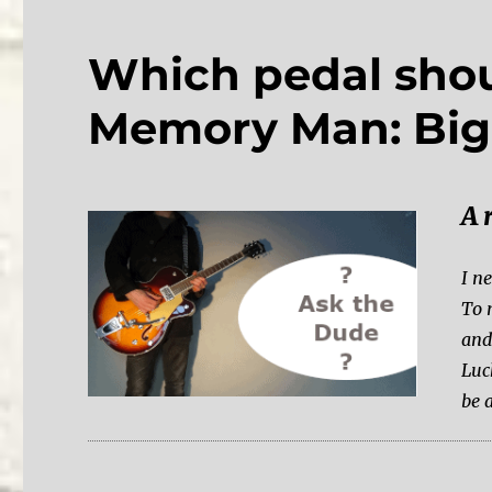
Which pedal shou
Memory Man: Big 
A 
I n
To 
and
Luc
be 