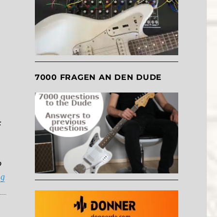
7000 FRAGEN AN DEN DUDE
:
o
“Which pedal should I get? Deluxe Memory Man: Big Box or
ng