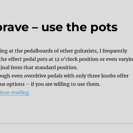
brave – use the pots
ng at the pedalboards of other guitarists, I frequently
the effect pedal pots at 12 o’clock position or even varyi
inal from that standard position.
ough even overdrive pedals with only three knobs offer
us options – if you are willing to use them.
“Tips & Tricks: Be brave – use the pots”
inue reading