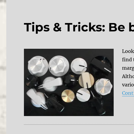
Tips & Tricks: Be 
Looki
find 
marg
Alth
vario
Cont