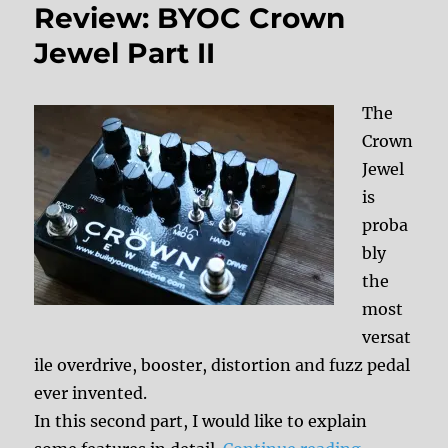
Review: BYOC Crown
Jewel Part II
The
Crown
Jewel
is
proba
bly
the
most
versat
ile overdrive, booster, distortion and fuzz pedal
ever invented.
In this second part, I would like to explain
“Review: B