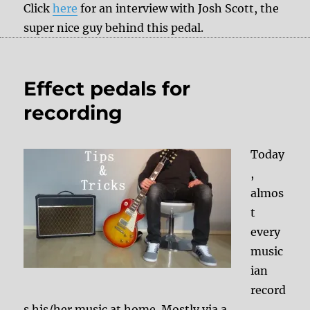
Click
here
for an interview with Josh Scott, the
super nice guy behind this pedal.
Effect pedals for
recording
Today
,
almos
t
every
music
ian
record
s his/her music at home. Mostly via a