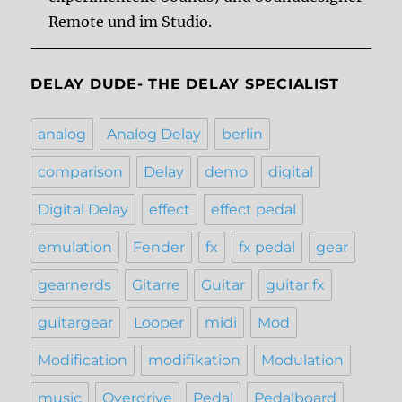
Remote und im Studio.
DELAY DUDE- THE DELAY SPECIALIST
analog
Analog Delay
berlin
comparison
Delay
demo
digital
Digital Delay
effect
effect pedal
emulation
Fender
fx
fx pedal
gear
gearnerds
Gitarre
Guitar
guitar fx
guitargear
Looper
midi
Mod
Modification
modifikation
Modulation
music
Overdrive
Pedal
Pedalboard