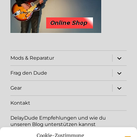
expand
Mods & Reparatur
child
menu
expand
Frag den Dude
child
menu
expand
Gear
child
menu
Kontakt
DelayDude Empfehlungen und wie du
unseren Blog unterstützen kannst
Cookie-Zustimmung