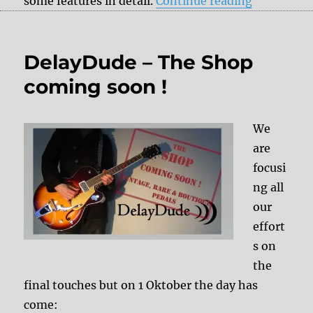
some features in detail.
Continue reading
DelayDude – The Shop
coming soon !
We
are
focusi
ng all
our
effort
s on
the
final touches but on 1 Oktober the day has
come: