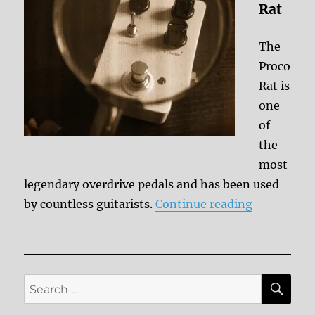
Rat
The
Proco
Rat is
one
of
the
most
legendary overdrive pedals and has been used
“Effect His
by countless guitarists.
Continue reading
SE
Search
for: