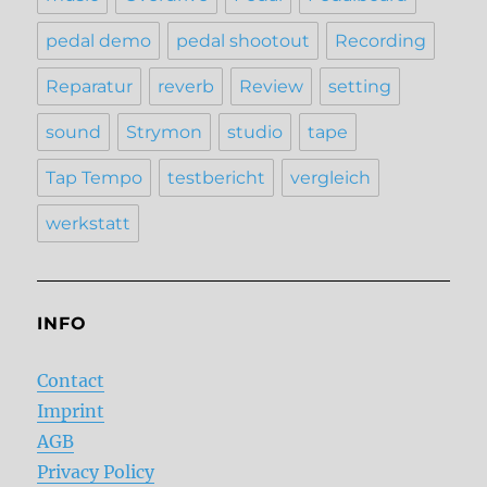
pedal demo
pedal shootout
Recording
Reparatur
reverb
Review
setting
sound
Strymon
studio
tape
Tap Tempo
testbericht
vergleich
werkstatt
INFO
Contact
Imprint
AGB
Privacy Policy