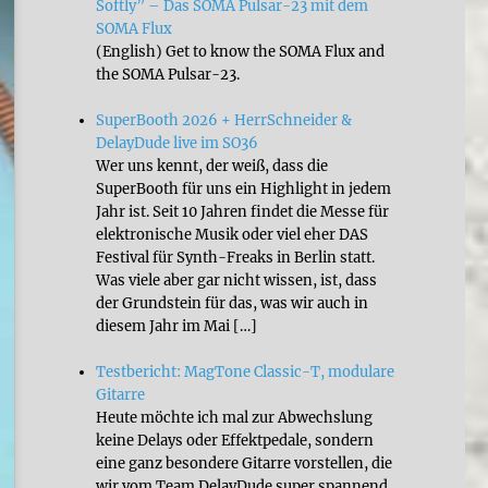
Softly” – Das SOMA Pulsar-23 mit dem
SOMA Flux
(English) Get to know the SOMA Flux and
the SOMA Pulsar-23.
SuperBooth 2026 + HerrSchneider &
DelayDude live im SO36
Wer uns kennt, der weiß, dass die
SuperBooth für uns ein Highlight in jedem
Jahr ist. Seit 10 Jahren findet die Messe für
elektronische Musik oder viel eher DAS
Festival für Synth-Freaks in Berlin statt.
Was viele aber gar nicht wissen, ist, dass
der Grundstein für das, was wir auch in
diesem Jahr im Mai […]
Testbericht: MagTone Classic-T, modulare
Gitarre
Heute möchte ich mal zur Abwechslung
keine Delays oder Effektpedale, sondern
eine ganz besondere Gitarre vorstellen, die
wir vom Team DelayDude super spannend