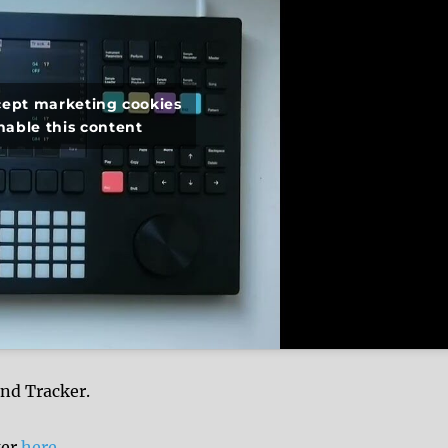
ccept marketing cookies
nable this content
end Tracker.
ker
here
.