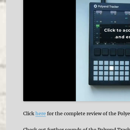
Click to a
and e
Click
here
for the complete review of the Poly
Check out further sounds of the Polyend Trac