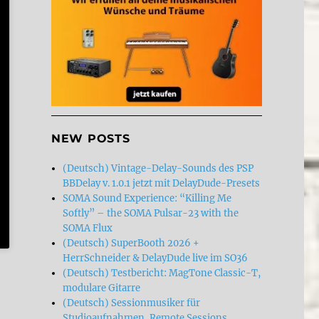
NEW POSTS
(Deutsch) Vintage-Delay-Sounds des PSP
BBDelay v. 1.0.1 jetzt mit DelayDude-Presets
SOMA Sound Experience: “Killing Me
Softly” – the SOMA Pulsar-23 with the
SOMA Flux
(Deutsch) SuperBooth 2026 +
HerrSchneider & DelayDude live im SO36
(Deutsch) Testbericht: MagTone Classic-T,
modulare Gitarre
(Deutsch) Sessionmusiker für
Studioaufnahmen, Remote Sessions,