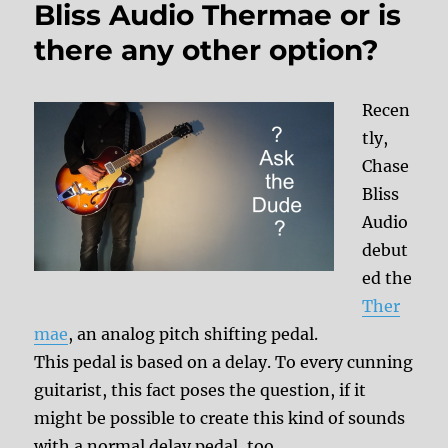
Bliss Audio Thermae or is
there any other option?
Recen
tly,
Chase
Bliss
Audio
debut
ed the
Ther
mae
, an analog pitch shifting pedal.
This pedal is based on a delay. To every cunning
guitarist, this fact poses the question, if it
might be possible to create this kind of sounds
with a normal delay pedal, too.