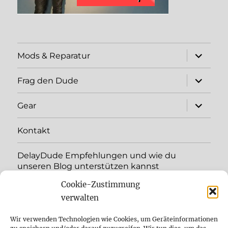
expand
Mods & Reparatur
child
menu
expand
Frag den Dude
child
menu
expand
Gear
child
menu
Kontakt
DelayDude Empfehlungen und wie du
unseren Blog unterstützen kannst
Cookie-Zustimmung
expand
Language:
child
verwalten
menu
YouTube
Wir verwenden Technologien wie Cookies, um Geräteinformationen