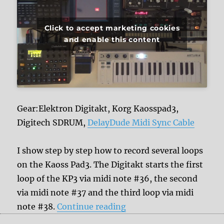
Click to accept marketing cookies
and enable this content
Gear:Elektron Digitakt, Korg Kaosspad3,
Digitech SDRUM,
DelayDude Midi Sync Cable
I show step by step how to record several loops
on the Kaoss Pad3. The Digitakt starts the first
loop of the KP3 via midi note #36, the second
via midi note #37 and the third loop via midi
“Korg Kaosspad3 loops a
note #38.
Continue reading