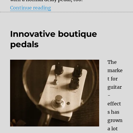
“Analog Pitch Shifter: Do I really
Continue reading
Innovative boutique
pedals
The
marke
t for
guitar
-
effect
s has
grown
a lot