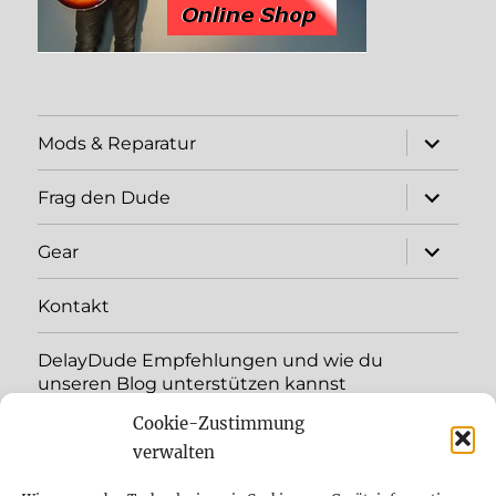
expand
Mods & Reparatur
child
menu
expand
Frag den Dude
child
menu
expand
Gear
child
menu
Kontakt
DelayDude Empfehlungen und wie du
unseren Blog unterstützen kannst
Cookie-Zustimmung
expand
Language:
child
verwalten
menu
YouTube