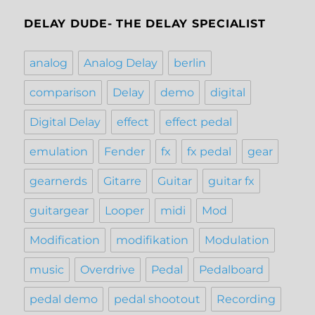
DELAY DUDE- THE DELAY SPECIALIST
analog
Analog Delay
berlin
comparison
Delay
demo
digital
Digital Delay
effect
effect pedal
emulation
Fender
fx
fx pedal
gear
gearnerds
Gitarre
Guitar
guitar fx
guitargear
Looper
midi
Mod
Modification
modifikation
Modulation
music
Overdrive
Pedal
Pedalboard
pedal demo
pedal shootout
Recording