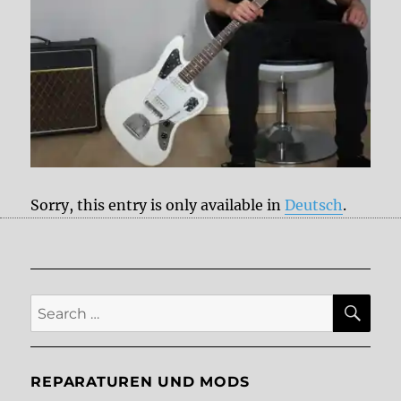
Sorry, this entry is only available in
Deutsch
.
SE
Search
for:
REPARATUREN UND MODS