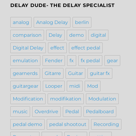
DELAY DUDE- THE DELAY SPECIALIST
analog
Analog Delay
berlin
comparison
Delay
demo
digital
Digital Delay
effect
effect pedal
emulation
Fender
fx
fx pedal
gear
gearnerds
Gitarre
Guitar
guitar fx
guitargear
Looper
midi
Mod
Modification
modifikation
Modulation
music
Overdrive
Pedal
Pedalboard
pedal demo
pedal shootout
Recording