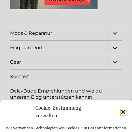
expand
Mods & Reparatur
child
menu
expand
Frag den Dude
child
menu
expand
Gear
child
menu
Kontakt
DelayDude Empfehlungen und wie du
unseren Blog unterstützen kannst
Cookie-Zustimmung
expand
Language:
child
verwalten
menu
YouTube
Wir verwenden Technologien wie Cookies, um Geräteinformationen