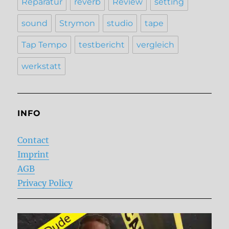
Reparatur
reverb
Review
setting
sound
Strymon
studio
tape
Tap Tempo
testbericht
vergleich
werkstatt
INFO
Contact
Imprint
AGB
Privacy Policy