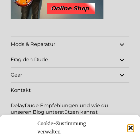
expand
Mods & Reparatur
child
menu
expand
Frag den Dude
child
menu
expand
Gear
child
menu
Kontakt
DelayDude Empfehlungen und wie du
unseren Blog unterstützen kannst
Cookie-Zustimmung
expand
Language:
child
verwalten
menu