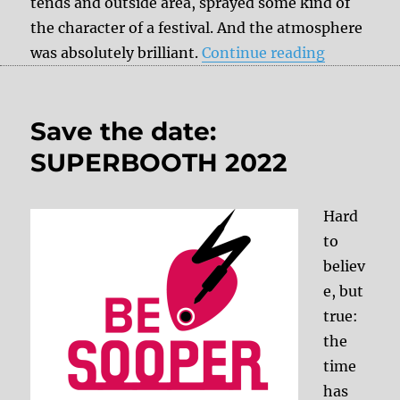
tends and outside area, sprayed some kind of
the character of a festival. And the atmosphere
“Superboo
was absolutely brilliant.
Continue reading
Save the date:
SUPERBOOTH 2022
Hard
to
believ
e, but
true:
the
time
has