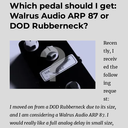
Which pedal should I get:
Walrus Audio ARP 87 or
DOD Rubberneck?
Recen
tly, I
receiv
ed the
follow
ing
reque
st:
I moved on from a DOD Rubberneck due to its size,
and I am considering a Walrus Audio ARP 87. I
would really like a full analog delay in small size,