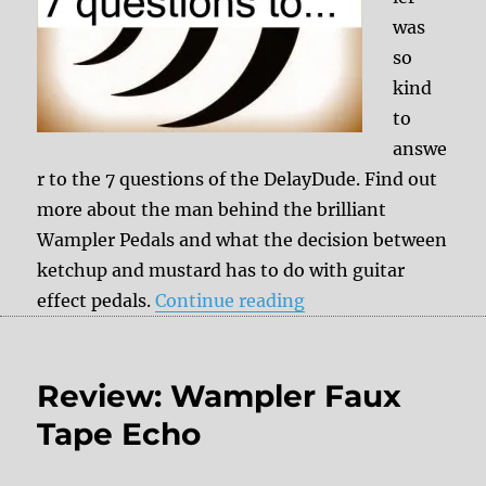
was
so
kind
to
answe
r to the 7 questions of the DelayDude. Find out
more about the man behind the brilliant
Wampler Pedals and what the decision between
ketchup and mustard has to do with guitar
“7 questions to Bri
effect pedals.
Continue reading
Review: Wampler Faux
Tape Echo