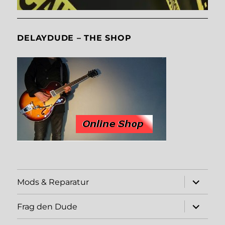
DELAYDUDE – THE SHOP
expand
Mods & Reparatur
child
menu
expand
Frag den Dude
child
menu