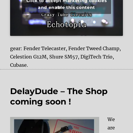
Click to accept marketing cookies
and enable this content
gear: Fender Telecaster, Fender Tweed Champ,
Celestion G12M, Shure SM57, DigiTech Trio,
Cubase.
DelayDude – The Shop
coming soon !
We
are