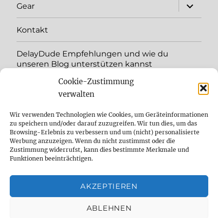
expand
Gear
child
menu
Kontakt
DelayDude Empfehlungen und wie du
unseren Blog unterstützen kannst
Cookie-Zustimmung
expand
Language:
child
verwalten
menu
YouTube
Wir verwenden Technologien wie Cookies, um Geräteinformationen
zu speichern und/oder darauf zuzugreifen. Wir tun dies, um das
Browsing-Erlebnis zu verbessern und um (nicht) personalisierte
Instagram
Werbung anzuzeigen. Wenn du nicht zustimmst oder die
Zustimmung widerrufst, kann dies bestimmte Merkmale und
Feed
Funktionen beeinträchtigen.
Suche
AKZEPTIEREN
Cookie Policy (EU)
ABLEHNEN