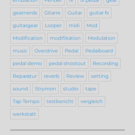
emulation
Fender
fx
fx pedal
gear
gearnerds
Gitarre
Guitar
guitar fx
guitargear
Looper
midi
Mod
Modification
modifikation
Modulation
music
Overdrive
Pedal
Pedalboard
pedal demo
pedal shootout
Recording
Reparatur
reverb
Review
setting
sound
Strymon
studio
tape
Tap Tempo
testbericht
vergleich
werkstatt