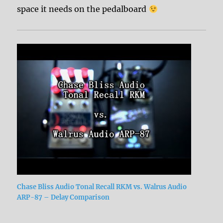
space it needs on the pedalboard
Chase Bliss Audio Tonal Recall RKM vs. Walrus Audio
ARP-87 – Delay Comparison