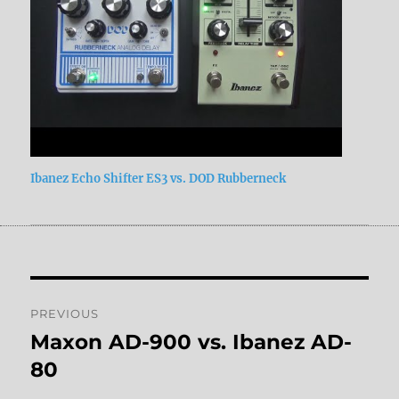
Ibanez Echo Shifter ES3 vs. DOD Rubberneck
Post
PREVIOUS
navigation
Maxon AD-900 vs. Ibanez AD-
Previous
post:
80