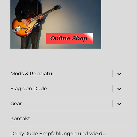
expand
Mods & Reparatur
child
menu
expand
Frag den Dude
child
menu
expand
Gear
child
menu
Kontakt
DelayDude Empfehlungen und wie du