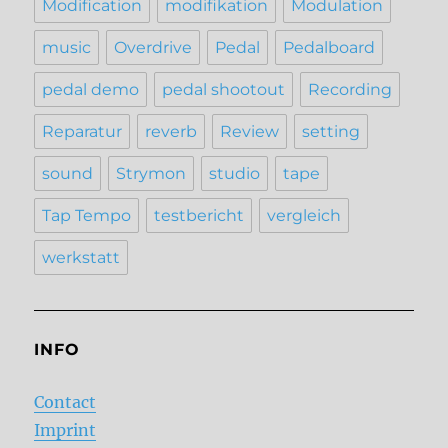
Modification
modifikation
Modulation
music
Overdrive
Pedal
Pedalboard
pedal demo
pedal shootout
Recording
Reparatur
reverb
Review
setting
sound
Strymon
studio
tape
Tap Tempo
testbericht
vergleich
werkstatt
INFO
Contact
Imprint