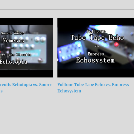
rcuits Echotopia vs. Source
Fulltone Tube Tape Echo vs. Empress
is
Echosystem