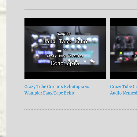
Crazy Tube Circuits Echotopia vs.
Crazy Tube Ci
Wampler Faux Tape Echo
Audio Nemes