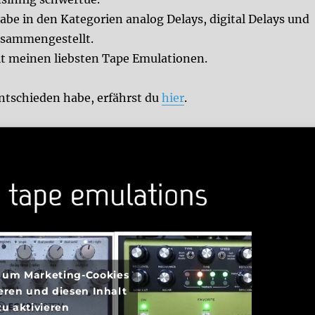
be in den Kategorien analog Delays, digital Delays und
usammengestellt.
mit meinen liebsten Tape Emulationen.
ntschieden habe, erfährst du
hier
.
r, um Marketing-Cookies
eren und diesen Inhalt
zu aktivieren