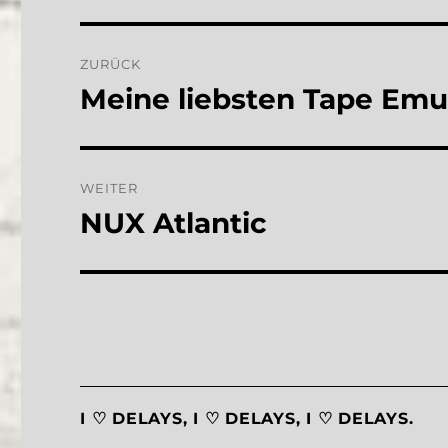
Beitragsnavigation
ZURÜCK
Meine liebsten Tape Emu
Vorheriger
Beitrag:
WEITER
NUX Atlantic
Nächster
Beitrag:
I ♡ DELAYS, I ♡ DELAYS, I ♡ DELAYS.