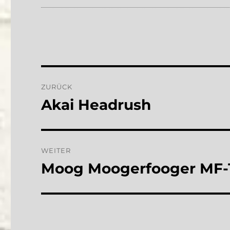
Beitragsnavigation
ZURÜCK
Akai Headrush
Vorheriger
Beitrag:
WEITER
Moog Moogerfooger MF-
Nächster
Beitrag: