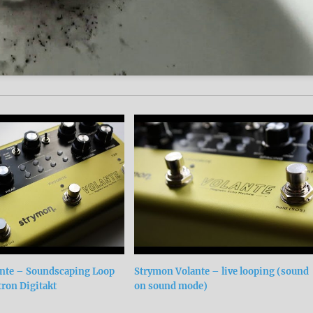
nte – Soundscaping Loop
Strymon Volante – live looping (sound
tron Digitakt
on sound mode)