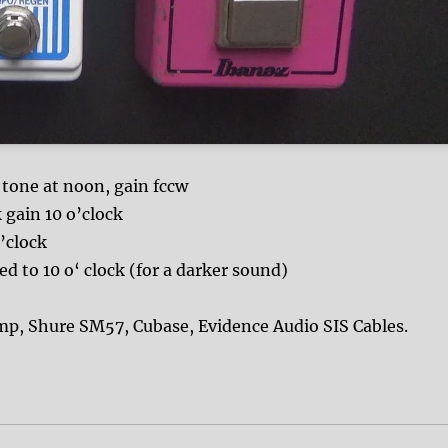
one at noon, gain fccw
gain 10 o’clock
’clock
d to 10 o‘ clock (for a darker sound)
p, Shure SM57, Cubase, Evidence Audio SIS Cables.