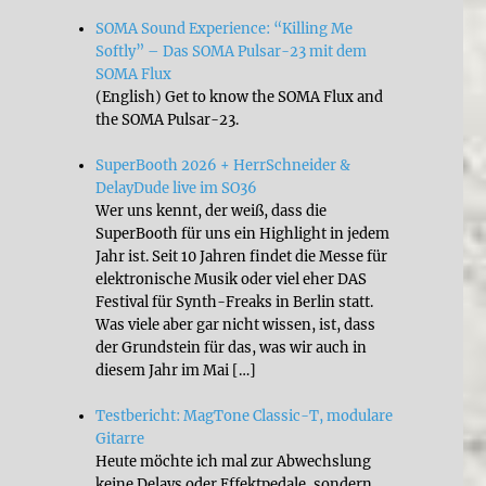
SOMA Sound Experience: “Killing Me
Softly” – Das SOMA Pulsar-23 mit dem
SOMA Flux
(English) Get to know the SOMA Flux and
the SOMA Pulsar-23.
SuperBooth 2026 + HerrSchneider &
DelayDude live im SO36
Wer uns kennt, der weiß, dass die
SuperBooth für uns ein Highlight in jedem
Jahr ist. Seit 10 Jahren findet die Messe für
elektronische Musik oder viel eher DAS
Festival für Synth-Freaks in Berlin statt.
Was viele aber gar nicht wissen, ist, dass
der Grundstein für das, was wir auch in
diesem Jahr im Mai […]
Testbericht: MagTone Classic-T, modulare
Gitarre
Heute möchte ich mal zur Abwechslung
keine Delays oder Effektpedale, sondern