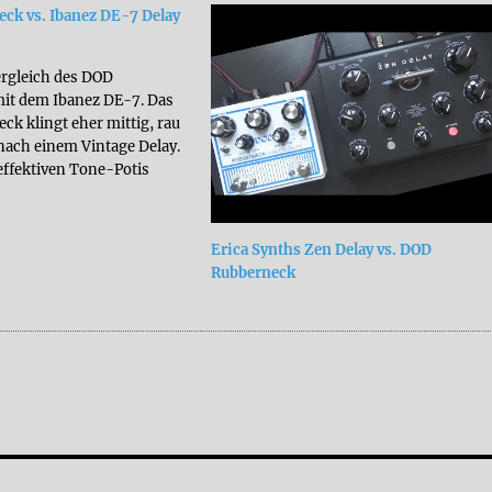
ck vs. Ibanez DE-7 Delay
Vergleich des DOD
it dem Ibanez DE-7. Das
k klingt eher mittig, rau
nach einem Vintage Delay.
 effektiven Tone-Potis
ehr schöne, dunkle Delays
 eignet sich perfekt für
 Ambient-Delays und
Erica Synths Zen Delay vs. DOD
e. Mit dem Gain-Regler
Rubberneck
s…