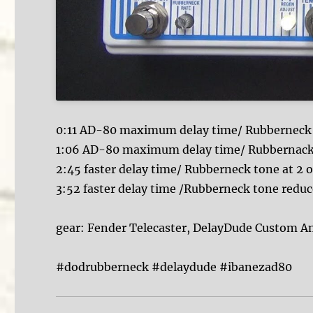
0:11 AD-80 maximum delay time/ Rubberneck t
1:06 AD-80 maximum delay time/ Rubbernack 
2:45 faster delay time/ Rubberneck tone at 2 o
3:52 faster delay time /Rubberneck tone reduce
gear: Fender Telecaster, DelayDude Custom Am
#dodrubberneck #delaydude #ibanezad80