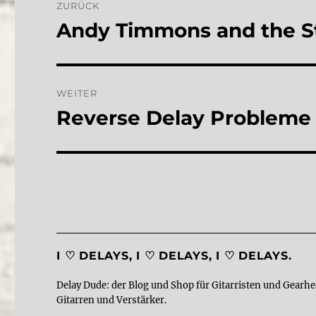
ZURÜCK
Andy Timmons and the S
Vorheriger
Beitrag:
WEITER
Reverse Delay Probleme
Nächster
Beitrag:
I ♡ DELAYS, I ♡ DELAYS, I ♡ DELAYS.
Delay Dude: der Blog und Shop für Gitarristen und Gearhe
Gitarren und Verstärker.