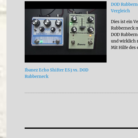
DOD Rubberne
Vergleich
Dies ist ein 
Rubberneck m
DOD Rubbernec
und wirklich 
Mit Hilfe des
lassen sich s
einstellen. Es
verwaschene
Ibanez Echo Shifter ES3 vs. DOD
Soundteppich
Rubberneck
können etwa
Beitragsnavigation