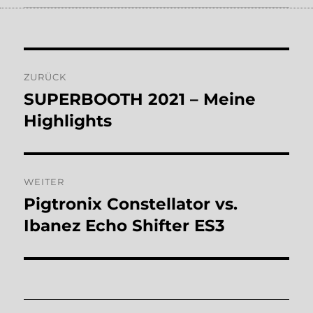
Beitragsnavigation
ZURÜCK
SUPERBOOTH 2021 – Meine
Vorheriger
Beitrag:
Highlights
WEITER
Pigtronix Constellator vs.
Nächster
Beitrag:
Ibanez Echo Shifter ES3