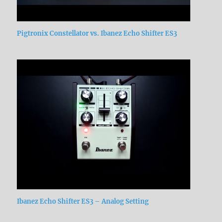
Pigtronix Constellator vs. Ibanez Echo Shifter ES3
Ibanez Echo Shifter ES3 – Analog Setting