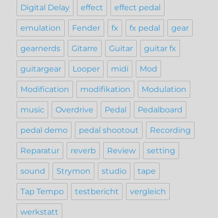
Digital Delay
effect
effect pedal
emulation
Fender
fx
fx pedal
gear
gearnerds
Gitarre
Guitar
guitar fx
guitargear
Looper
midi
Mod
Modification
modifikation
Modulation
music
Overdrive
Pedal
Pedalboard
pedal demo
pedal shootout
Recording
Reparatur
reverb
Review
setting
sound
Strymon
studio
tape
Tap Tempo
testbericht
vergleich
werkstatt