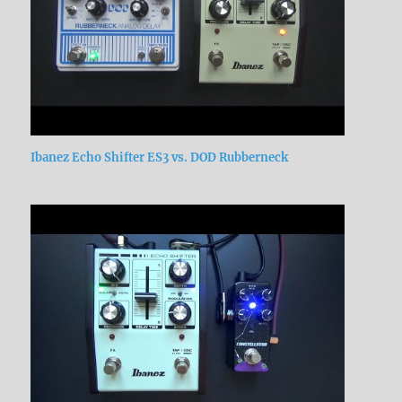
Ibanez Echo Shifter ES3 vs. DOD Rubberneck