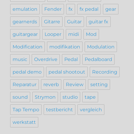
emulation
Fender
fx
fx pedal
gear
gearnerds
Gitarre
Guitar
guitar fx
guitargear
Looper
midi
Mod
Modification
modifikation
Modulation
music
Overdrive
Pedal
Pedalboard
pedal demo
pedal shootout
Recording
Reparatur
reverb
Review
setting
sound
Strymon
studio
tape
Tap Tempo
testbericht
vergleich
werkstatt