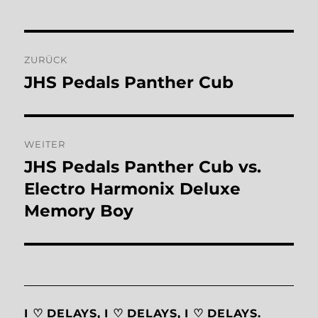
Beitragsnavigation
ZURÜCK
JHS Pedals Panther Cub
Vorheriger
Beitrag:
WEITER
JHS Pedals Panther Cub vs.
Nächster
Beitrag:
Electro Harmonix Deluxe
Memory Boy
I ♡ DELAYS, I ♡ DELAYS, I ♡ DELAYS.