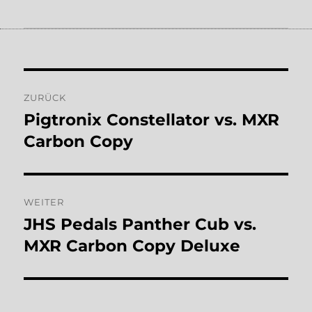
Beitragsnavigation
ZURÜCK
Pigtronix Constellator vs. MXR
Vorheriger
Beitrag:
Carbon Copy
WEITER
JHS Pedals Panther Cub vs.
Nächster
Beitrag:
MXR Carbon Copy Deluxe