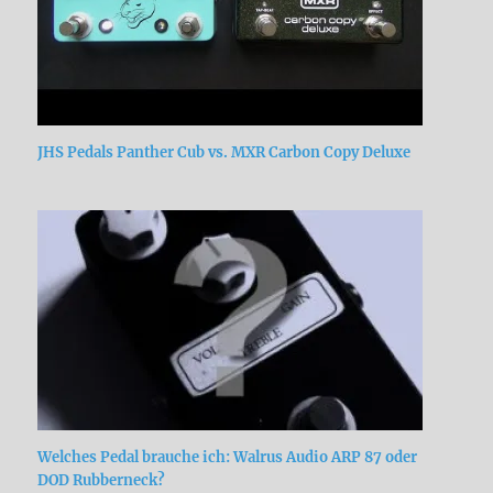
JHS Pedals Panther Cub vs. MXR Carbon Copy Deluxe
Welches Pedal brauche ich: Walrus Audio ARP 87 oder
DOD Rubberneck?