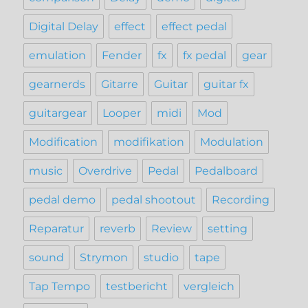
Digital Delay
effect
effect pedal
emulation
Fender
fx
fx pedal
gear
gearnerds
Gitarre
Guitar
guitar fx
guitargear
Looper
midi
Mod
Modification
modifikation
Modulation
music
Overdrive
Pedal
Pedalboard
pedal demo
pedal shootout
Recording
Reparatur
reverb
Review
setting
sound
Strymon
studio
tape
Tap Tempo
testbericht
vergleich