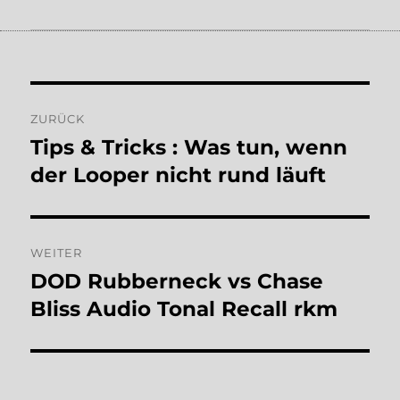
Beitragsnavigation
ZURÜCK
Tips & Tricks : Was tun, wenn
Vorheriger
Beitrag:
der Looper nicht rund läuft
WEITER
DOD Rubberneck vs Chase
Nächster
Beitrag:
Bliss Audio Tonal Recall rkm