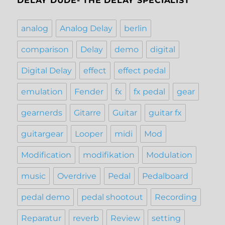
DELAY DUDE- THE DELAY SPECIALIST
analog
Analog Delay
berlin
comparison
Delay
demo
digital
Digital Delay
effect
effect pedal
emulation
Fender
fx
fx pedal
gear
gearnerds
Gitarre
Guitar
guitar fx
guitargear
Looper
midi
Mod
Modification
modifikation
Modulation
music
Overdrive
Pedal
Pedalboard
pedal demo
pedal shootout
Recording
Reparatur
reverb
Review
setting