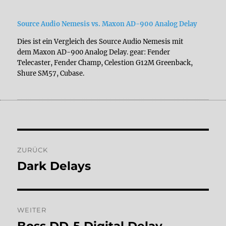
Shure SM57, Cubase.
Source Audio Nemesis vs. Maxon AD-900 Analog Delay
Dies ist ein Vergleich des Source Audio Nemesis mit
dem Maxon AD-900 Analog Delay. gear: Fender
Telecaster, Fender Champ, Celestion G12M Greenback,
Shure SM57, Cubase.
Beitragsnavigation
ZURÜCK
Dark Delays
Vorheriger
Beitrag:
WEITER
Nächster