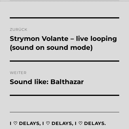
Beitragsnavigation
ZURÜCK
Strymon Volante – live looping
Vorheriger
Beitrag:
(sound on sound mode)
WEITER
Sound like: Balthazar
Nächster
Beitrag:
I ♡ DELAYS, I ♡ DELAYS, I ♡ DELAYS.