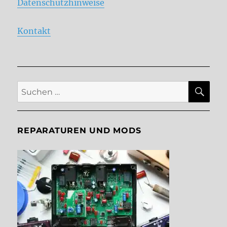
Datenschutzhinweise
Kontakt
SU
Suche
nach:
REPARATUREN UND MODS