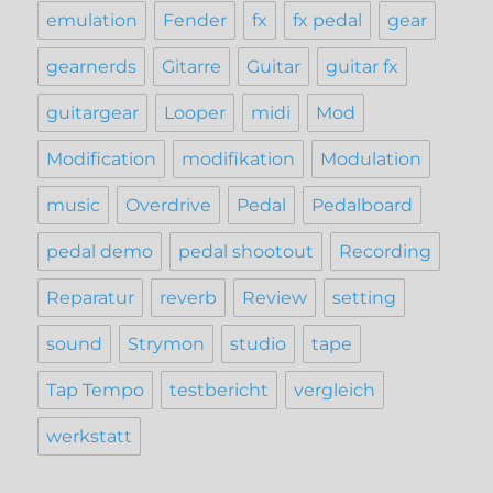
emulation
Fender
fx
fx pedal
gear
gearnerds
Gitarre
Guitar
guitar fx
guitargear
Looper
midi
Mod
Modification
modifikation
Modulation
music
Overdrive
Pedal
Pedalboard
pedal demo
pedal shootout
Recording
Reparatur
reverb
Review
setting
sound
Strymon
studio
tape
Tap Tempo
testbericht
vergleich
werkstatt