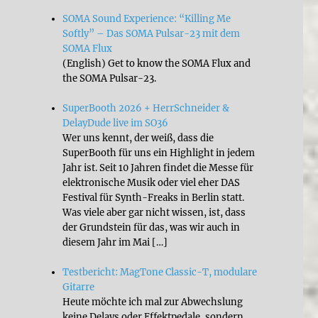
SOMA Sound Experience: “Killing Me
Softly” – Das SOMA Pulsar-23 mit dem
SOMA Flux
(English) Get to know the SOMA Flux and
the SOMA Pulsar-23.
SuperBooth 2026 + HerrSchneider &
DelayDude live im SO36
Wer uns kennt, der weiß, dass die
SuperBooth für uns ein Highlight in jedem
Jahr ist. Seit 10 Jahren findet die Messe für
elektronische Musik oder viel eher DAS
Festival für Synth-Freaks in Berlin statt.
Was viele aber gar nicht wissen, ist, dass
der Grundstein für das, was wir auch in
diesem Jahr im Mai […]
Testbericht: MagTone Classic-T, modulare
Gitarre
Heute möchte ich mal zur Abwechslung
keine Delays oder Effektpedale, sondern