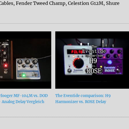
 Cables, Fender Tweed Champ, Celestion G12M, Shure
fooger MF-104M vs. DOD
The Eventide comparison: H9
 Analog Delay Vergleich
Harmonizer vs. ROSE Delay