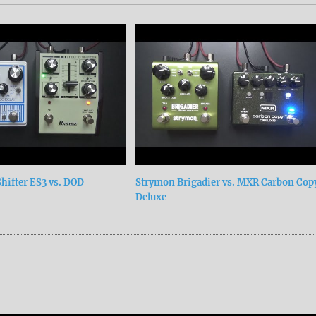
hifter ES3 vs. DOD
Strymon Brigadier vs. MXR Carbon Cop
Deluxe