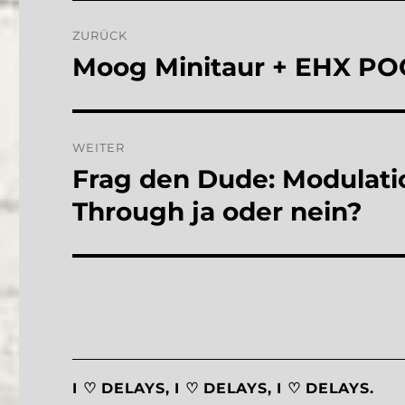
Beitragsnavigation
ZURÜCK
Moog Minitaur + EHX POG
Vorheriger
Beitrag:
WEITER
Frag den Dude: Modulati
Nächster
Beitrag:
Through ja oder nein?
I ♡ DELAYS, I ♡ DELAYS, I ♡ DELAYS.