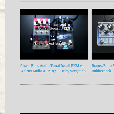
Chase Bliss Audio Tonal Recall RKM vs.
Ibanez Echo S
Walrus Audio ARP-87 – Delay Vergleich
Rubberneck