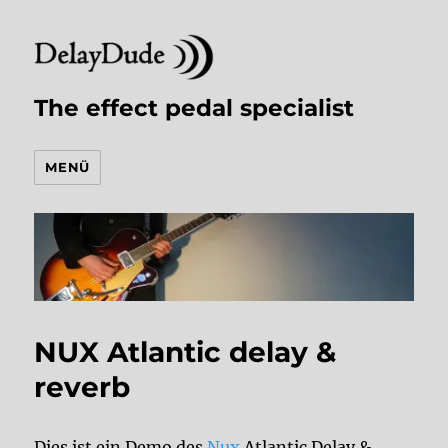
The effect pedal specialist
MENÜ
NUX Atlantic delay &
reverb
Dies ist ein Demo des
Nux
Atlantic Delay &