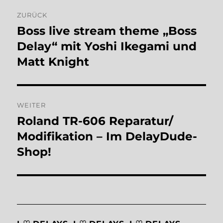
Beitragsnavigation
ZURÜCK
Boss live stream theme „Boss
Vorheriger
Beitrag:
Delay“ mit Yoshi Ikegami und
Matt Knight
WEITER
Roland TR-606 Reparatur/
Nächster
Beitrag:
Modifikation – Im DelayDude-
Shop!