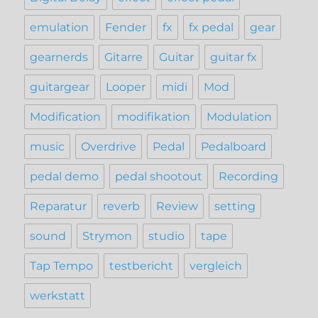
emulation
Fender
fx
fx pedal
gear
gearnerds
Gitarre
Guitar
guitar fx
guitargear
Looper
midi
Mod
Modification
modifikation
Modulation
music
Overdrive
Pedal
Pedalboard
pedal demo
pedal shootout
Recording
Reparatur
reverb
Review
setting
sound
Strymon
studio
tape
Tap Tempo
testbericht
vergleich
werkstatt