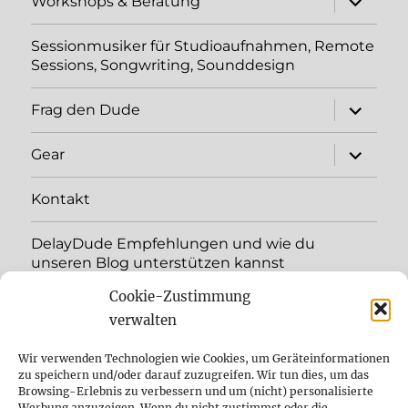
Workshops & Beratung
öffnen
Sessionmusiker für Studioaufnahmen, Remote
Sessions, Songwriting, Sounddesign
Unterme
Frag den Dude
öffnen
Unterme
Gear
öffnen
Kontakt
DelayDude Empfehlungen und wie du
unseren Blog unterstützen kannst
Cookie-Zustimmung
Unterme
Sprache:
öffnen
verwalten
YouTube
Wir verwenden Technologien wie Cookies, um Geräteinformationen
zu speichern und/oder darauf zuzugreifen. Wir tun dies, um das
Browsing-Erlebnis zu verbessern und um (nicht) personalisierte
Instagram
Werbung anzuzeigen. Wenn du nicht zustimmst oder die