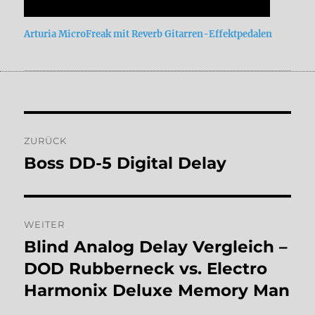
Arturia MicroFreak mit Reverb Gitarren-Effektpedalen
Beitragsnavigation
ZURÜCK
Boss DD-5 Digital Delay
Vorheriger
Beitrag:
WEITER
Blind Analog Delay Vergleich –
Nächster
Beitrag:
DOD Rubberneck vs. Electro
Harmonix Deluxe Memory Man