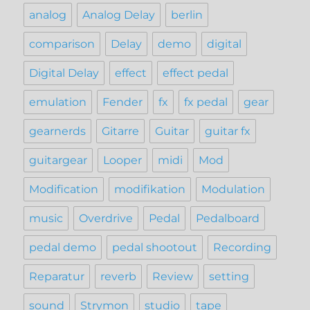
analog
Analog Delay
berlin
comparison
Delay
demo
digital
Digital Delay
effect
effect pedal
emulation
Fender
fx
fx pedal
gear
gearnerds
Gitarre
Guitar
guitar fx
guitargear
Looper
midi
Mod
Modification
modifikation
Modulation
music
Overdrive
Pedal
Pedalboard
pedal demo
pedal shootout
Recording
Reparatur
reverb
Review
setting
sound
Strymon
studio
tape