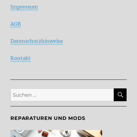
Impressum
AGB
Datenschutzhinweise
Kontakt
SU
Suche
nach:
REPARATUREN UND MODS