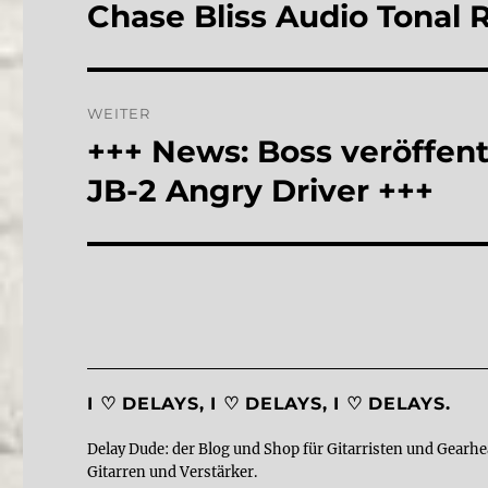
Chase Bliss Audio Tonal
Vorheriger
Beitrag:
WEITER
+++ News: Boss veröffen
Nächster
Beitrag:
JB-2 Angry Driver +++
I ♡ DELAYS, I ♡ DELAYS, I ♡ DELAYS.
Delay Dude: der Blog und Shop für Gitarristen und Gearhe
Gitarren und Verstärker.