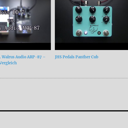
. Walrus Audio ARP-87 –
JHS Pedals Panther Cub
 Vergleich