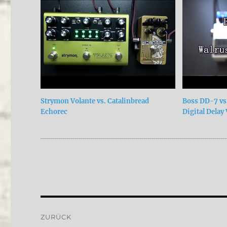
Strymon Volante vs. Catalinbread
Boss DD-7 vs
Echorec
Digital Delay
Beitragsnavigation
ZURÜCK