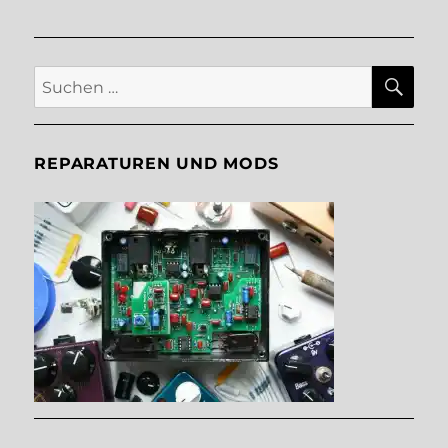
SU
Suche
nach:
REPARATUREN UND MODS