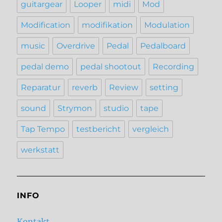
guitargear
Looper
midi
Mod
Modification
modifikation
Modulation
music
Overdrive
Pedal
Pedalboard
pedal demo
pedal shootout
Recording
Reparatur
reverb
Review
setting
sound
Strymon
studio
tape
Tap Tempo
testbericht
vergleich
werkstatt
INFO
Kontakt