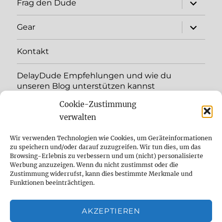
Unterme
Frag den Dude
öffnen
Unterme
Gear
öffnen
Kontakt
DelayDude Empfehlungen und wie du
unseren Blog unterstützen kannst
Cookie-Zustimmung
Unterme
Sprache:
öffnen
verwalten
YouTube
Wir verwenden Technologien wie Cookies, um Geräteinformationen
zu speichern und/oder darauf zuzugreifen. Wir tun dies, um das
Browsing-Erlebnis zu verbessern und um (nicht) personalisierte
Instagram
Werbung anzuzeigen. Wenn du nicht zustimmst oder die
Zustimmung widerrufst, kann dies bestimmte Merkmale und
Feed
Funktionen beeinträchtigen.
Suche
AKZEPTIEREN