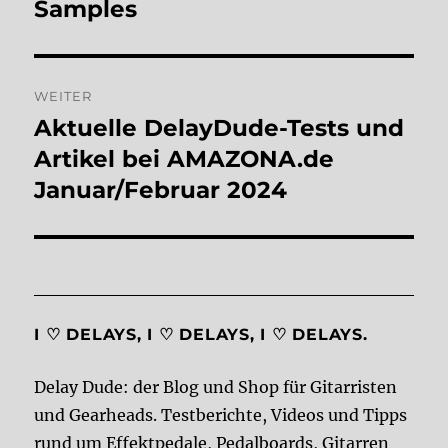
Beitrag:
Samples
WEITER
Aktuelle DelayDude-Tests und
Nächster
Beitrag:
Artikel bei AMAZONA.de
Januar/Februar 2024
I ♡ DELAYS, I ♡ DELAYS, I ♡ DELAYS.
Delay Dude: der Blog und Shop für Gitarristen
und Gearheads. Testberichte, Videos und Tipps
rund um Effektpedale, Pedalboards, Gitarren