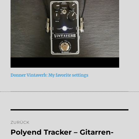
Donner Vintaverb: My favorite settings
Beitragsnavigation
ZURÜCK
Polyend Tracker – Gitarren-
Vorheriger