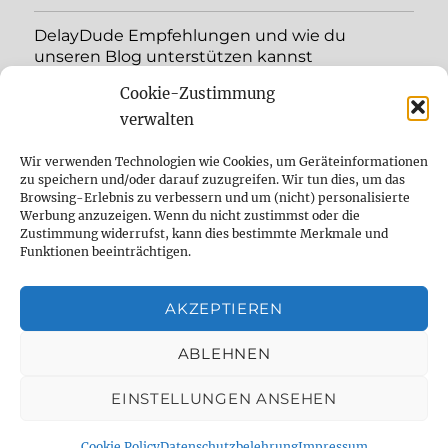
DelayDude Empfehlungen und wie du
unseren Blog unterstützen kannst
Cookie-Zustimmung
Unterme
Sprache:
öffnen
verwalten
YouTube
Wir verwenden Technologien wie Cookies, um Geräteinformationen
zu speichern und/oder darauf zuzugreifen. Wir tun dies, um das
Browsing-Erlebnis zu verbessern und um (nicht) personalisierte
Instagram
Werbung anzuzeigen. Wenn du nicht zustimmst oder die
Zustimmung widerrufst, kann dies bestimmte Merkmale und
Feed
Funktionen beeinträchtigen.
Suche
AKZEPTIEREN
Cookie Policy (EU)
ABLEHNEN
EINSTELLUNGEN ANSEHEN
The effect pedal specialist
Datenschutzbelehrung
Mit
Stolz präsentiert von WordPress
Cookie Policy
Datenschutzbelehrung
Impressum