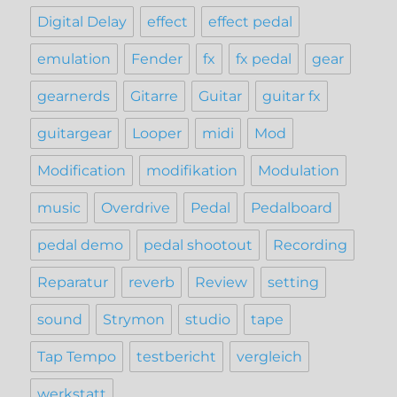
Digital Delay
effect
effect pedal
emulation
Fender
fx
fx pedal
gear
gearnerds
Gitarre
Guitar
guitar fx
guitargear
Looper
midi
Mod
Modification
modifikation
Modulation
music
Overdrive
Pedal
Pedalboard
pedal demo
pedal shootout
Recording
Reparatur
reverb
Review
setting
sound
Strymon
studio
tape
Tap Tempo
testbericht
vergleich
werkstatt