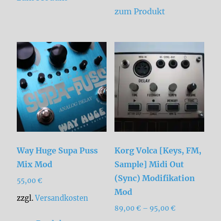
zum Produkt
Way Huge Supa Puss
Korg Volca [Keys, FM,
Mix Mod
Sample] Midi Out
(Sync) Modifikation
55,00
€
Mod
zzgl.
Versandkosten
89,00
€
–
95,00
€