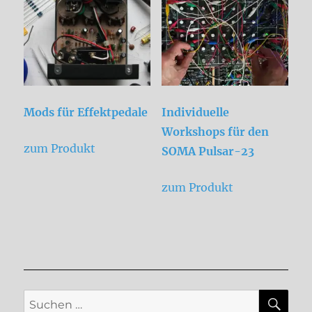
auf.
Die
Optionen
können
auf
der
Mods für Effektpedale
Individuelle
Produktseite
Workshops für den
gewählt
zum Produkt
SOMA Pulsar-23
werden
zum Produkt
SU
Suche