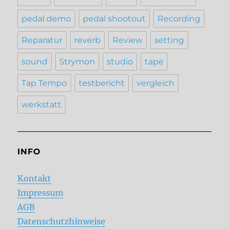
pedal demo
pedal shootout
Recording
Reparatur
reverb
Review
setting
sound
Strymon
studio
tape
Tap Tempo
testbericht
vergleich
werkstatt
INFO
Kontakt
Impressum
AGB
Datenschutzhinweise