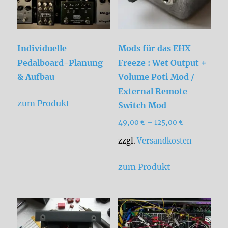
Individuelle
Mods für das EHX
Pedalboard-Planung
Freeze : Wet Output +
& Aufbau
Volume Poti Mod /
External Remote
zum Produkt
Switch Mod
49,00
€
–
125,00
€
zzgl.
Versandkosten
Dieses
zum Produkt
Produkt
weist
mehrere
Varianten