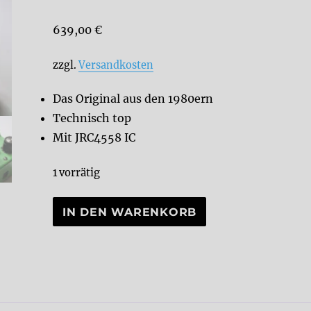
639,00
€
zzgl.
Versandkosten
Das Original aus den 1980ern
Technisch top
Mit JRC4558 IC
1 vorrätig
Vintage
IN DEN WARENKORB
80
´s
Ibanez
TS-
9