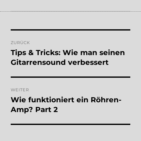
Cubase.
Beitragsnavigation
ZURÜCK
Tips & Tricks: Wie man seinen
Vorheriger
Beitrag:
Gitarrensound verbessert
WEITER
Wie funktioniert ein Röhren-
Nächster
Beitrag:
Amp? Part 2