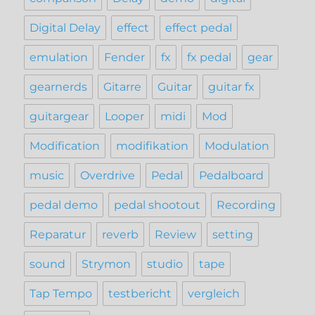
Digital Delay
effect
effect pedal
emulation
Fender
fx
fx pedal
gear
gearnerds
Gitarre
Guitar
guitar fx
guitargear
Looper
midi
Mod
Modification
modifikation
Modulation
music
Overdrive
Pedal
Pedalboard
pedal demo
pedal shootout
Recording
Reparatur
reverb
Review
setting
sound
Strymon
studio
tape
Tap Tempo
testbericht
vergleich