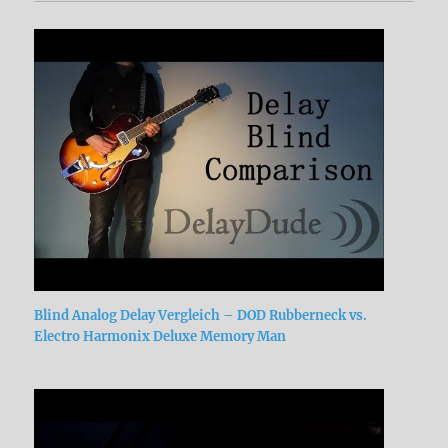
Blind Analog Delay Vergleich – DOD Rubberneck vs.
Electro Harmonix Deluxe Memory Man