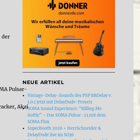
 der
NEUE ARTIKEL
OMA Pulsar-
Vintage-Delay-Sounds des PSP BBDelay v.
1.0.1 jetzt mit DelayDude-Presets
acker, Akai
SOMA Sound Experience: “Killing Me
Softly” – Das SOMA Pulsar-23 mit dem
SOMA Flux
SuperBooth 2026 + HerrSchneider &
DelayDude live im SO36