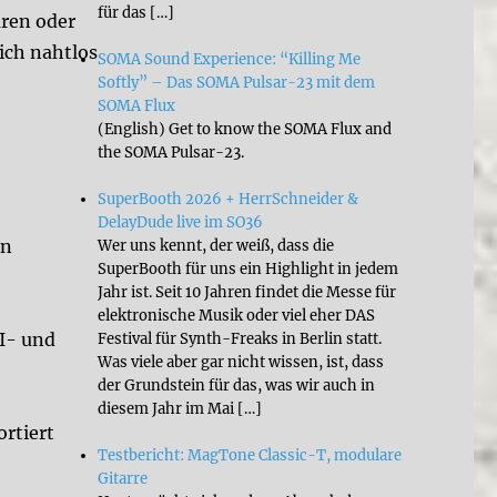
für das […]
uren oder
ich nahtlos
SOMA Sound Experience: “Killing Me
Softly” – Das SOMA Pulsar-23 mit dem
SOMA Flux
(English) Get to know the SOMA Flux and
the SOMA Pulsar-23.
SuperBooth 2026 + HerrSchneider &
DelayDude live im SO36
en
Wer uns kennt, der weiß, dass die
SuperBooth für uns ein Highlight in jedem
Jahr ist. Seit 10 Jahren findet die Messe für
elektronische Musik oder viel eher DAS
I- und
Festival für Synth-Freaks in Berlin statt.
Was viele aber gar nicht wissen, ist, dass
der Grundstein für das, was wir auch in
diesem Jahr im Mai […]
ortiert
Testbericht: MagTone Classic-T, modulare
Gitarre