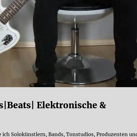
s|Beats| Elektronische &
te ich Solokünstlern, Bands, Tonstudios, Produzenten un