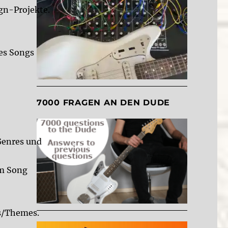
gn-Projekte.
des Songs
7000 FRAGEN AN DEN DUDE
Genres und
em Song
ks/Themes.