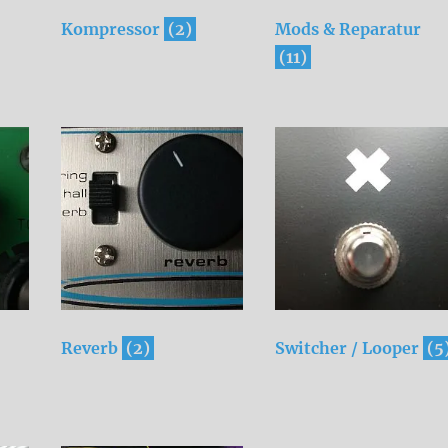
Kompressor
(2)
Mods & Reparatur
(11)
Reverb
(2)
Switcher / Looper
(5