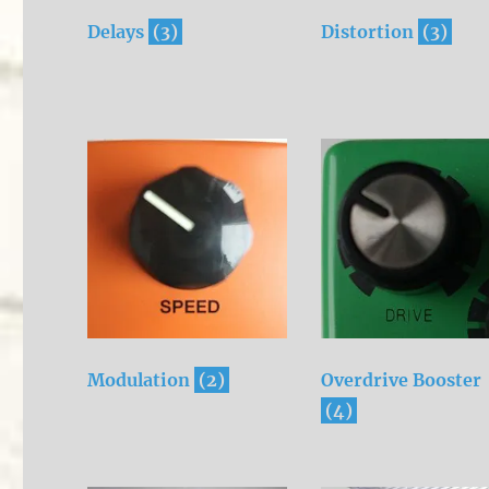
Delays
(3)
Distortion
(3)
Modulation
(2)
Overdrive Booster
(4)