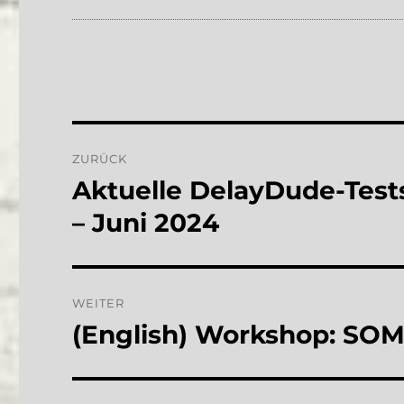
Beitragsnavigation
ZURÜCK
Aktuelle DelayDude-Test
Vorheriger
Beitrag:
– Juni 2024
WEITER
(English) Workshop: SOMA
Nächster
Beitrag: