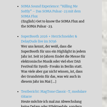
SOMA Sound Experience: “Killing Me
Softly” – Das SOMA Pulsar-23 mit dem
SOMA Flux
(English) Get to know the SOMA Flux and
the SOMA Pulsar-23.
SuperBooth 2026 + HerrSchneider &
DelayDude live im SO36
Wer uns kennt, der weiß, dass die
SuperBooth für uns ein Highlight in jedem
Jahr ist. Seit 10 Jahren findet die Messe für
elektronische Musik oder viel eher DAS
Festival für Synth-Freaks in Berlin statt.
Was viele aber gar nicht wissen, ist, dass
der Grundstein für das, was wir auch in
diesem Jahr im Mai […]
Testbericht: MagTone Classic-T, modulare
Gitarre
Heute möchte ich mal zur Abwechslung
keine Delays oder Effektpedale, sondern