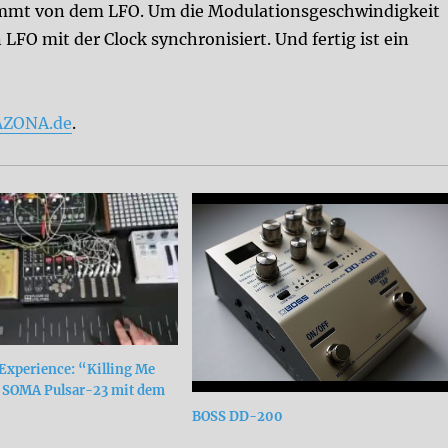
ommt von dem LFO. Um die Modulationsgeschwindigkeit
FO mit der Clock synchronisiert. Und fertig ist ein
ZONA.de
.
xperience: “Killing Me
s SOMA Pulsar-23 mit dem
BOSS DD-200