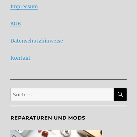
Impressum
AGB
Datenschutzhinweise
Kontakt
SU
Suche
nach:
REPARATUREN UND MODS