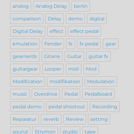
analog
Analog Delay
berlin
comparison
Delay
demo
digital
Digital Delay
effect
effect pedal
emulation
Fender
fx
fx pedal
gear
gearnerds
Gitarre
Guitar
guitar fx
guitargear
Looper
midi
Mod
Modification
modifikation
Modulation
music
Overdrive
Pedal
Pedalboard
pedal demo
pedal shootout
Recording
Reparatur
reverb
Review
setting
sound
Strymon
studio
tape