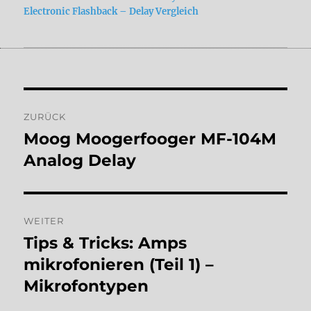
Electronic Flashback – Delay Vergleich
Beitragsnavigation
ZURÜCK
Moog Moogerfooger MF-104M
Vorheriger
Beitrag:
Analog Delay
WEITER
Tips & Tricks: Amps
Nächster
Beitrag:
mikrofonieren (Teil 1) –
Mikrofontypen