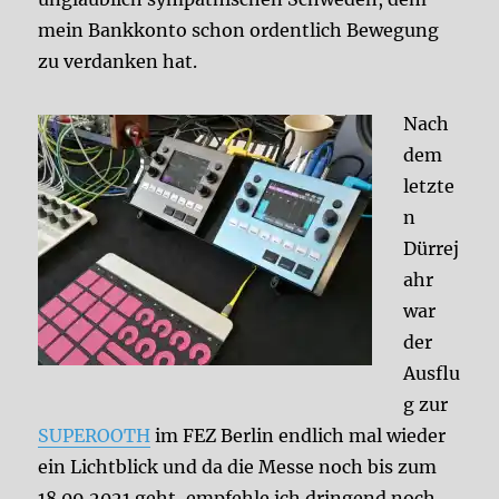
mein Bankkonto schon ordentlich Bewegung
zu verdanken hat.
Nach
dem
letzte
n
Dürrej
ahr
war
der
Ausflu
g zur
SUPEROOTH
im FEZ Berlin endlich mal wieder
ein Lichtblick und da die Messe noch bis zum
18.09.2021 geht, empfehle ich dringend noch