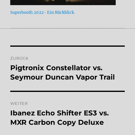
Superbooth 2022- Ein Rückblick
Beitragsnavigation
ZURÜCK
Pigtronix Constellator vs.
Vorheriger
Beitrag:
Seymour Duncan Vapor Trail
WEITER
Ibanez Echo Shifter ES3 vs.
Nächster
Beitrag:
MXR Carbon Copy Deluxe