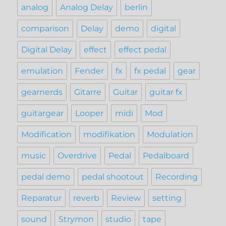
analog
Analog Delay
berlin
comparison
Delay
demo
digital
Digital Delay
effect
effect pedal
emulation
Fender
fx
fx pedal
gear
gearnerds
Gitarre
Guitar
guitar fx
guitargear
Looper
midi
Mod
Modification
modifikation
Modulation
music
Overdrive
Pedal
Pedalboard
pedal demo
pedal shootout
Recording
Reparatur
reverb
Review
setting
sound
Strymon
studio
tape