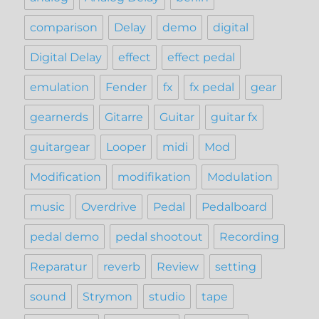
comparison
Delay
demo
digital
Digital Delay
effect
effect pedal
emulation
Fender
fx
fx pedal
gear
gearnerds
Gitarre
Guitar
guitar fx
guitargear
Looper
midi
Mod
Modification
modifikation
Modulation
music
Overdrive
Pedal
Pedalboard
pedal demo
pedal shootout
Recording
Reparatur
reverb
Review
setting
sound
Strymon
studio
tape