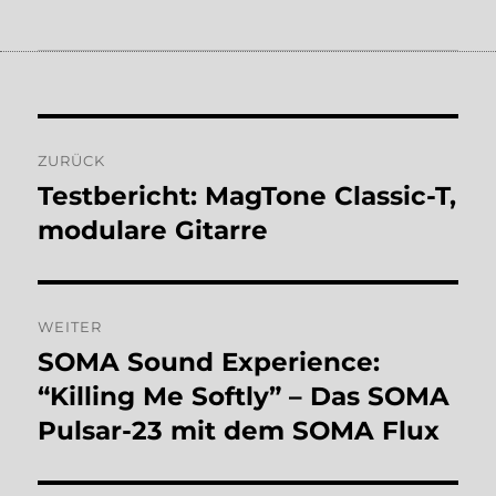
Beitragsnavigation
ZURÜCK
Testbericht: MagTone Classic-T,
Vorheriger
Beitrag:
modulare Gitarre
WEITER
SOMA Sound Experience:
Nächster
Beitrag:
“Killing Me Softly” – Das SOMA
Pulsar-23 mit dem SOMA Flux