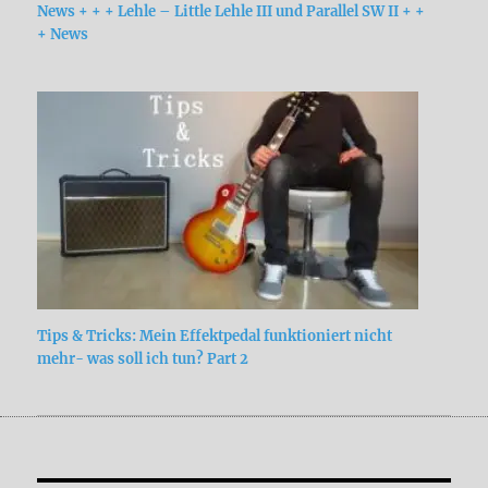
News + + + Lehle – Little Lehle III und Parallel SW II + +
+ News
Tips & Tricks: Mein Effektpedal funktioniert nicht
mehr- was soll ich tun? Part 2