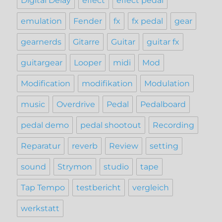
Digital Delay
effect
effect pedal
emulation
Fender
fx
fx pedal
gear
gearnerds
Gitarre
Guitar
guitar fx
guitargear
Looper
midi
Mod
Modification
modifikation
Modulation
music
Overdrive
Pedal
Pedalboard
pedal demo
pedal shootout
Recording
Reparatur
reverb
Review
setting
sound
Strymon
studio
tape
Tap Tempo
testbericht
vergleich
werkstatt