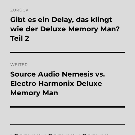
Beitragsnavigation
ZURÜCK
Gibt es ein Delay, das klingt
Vorheriger
Beitrag:
wie der Deluxe Memory Man?
Teil 2
WEITER
Source Audio Nemesis vs.
Nächster
Beitrag:
Electro Harmonix Deluxe
Memory Man