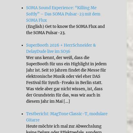
SOMA Sound Experience: “Killing Me
Softly” – Das SOMA Pulsar-23 mit dem
SOMA Flux
(English) Get to know the SOMA Flux and
the SOMA Pulsar-23.
SuperBooth 2026 + HerrSchneider &
DelayDude live im SO36
Wer uns kennt, der weiß, dass die
SuperBooth für uns ein Highlight in jedem
Jahr ist. Seit 10 Jahren findet die Messe für
elektronische Musik oder viel eher DAS
Festival für Synth-Freaks in Berlin statt.
Was viele aber gar nicht wissen, ist, dass
der Grundstein für das, was wir auch in
diesem Jahr im Mai […]
Testbericht: MagTone Classic-T, modulare
Gitarre
Heute möchte ich mal zur Abwechslung
keine Delays oder Effektpedale, sondern