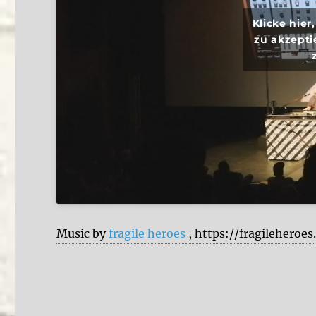
Klicke hie
zu akzepti
Music by
fragile heroes
, https://fragilehero