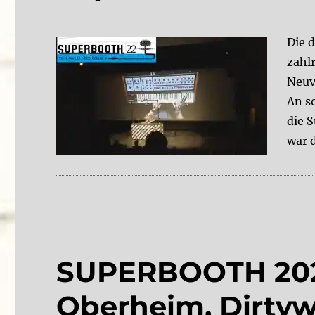
Die 
zahl
Neuv
An s
die 
war 
SUPERBOOTH 2022
Oberheim, Dirty