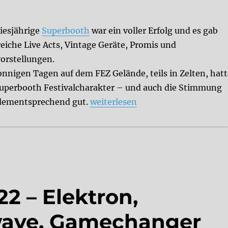
diesjährige
Superbooth
war ein voller Erfolg und es gab
reiche Live Acts, Vintage Geräte, Promis und
orstellungen.
onnigen Tagen auf dem FEZ Gelände, teils in Zelten, hat
Superbooth Festivalcharakter – und auch die Stimmung
„Superbooth 2022- Ein Rückblick
dementsprechend gut.
weiterlesen
 – Elektron,
wave, Gamechanger