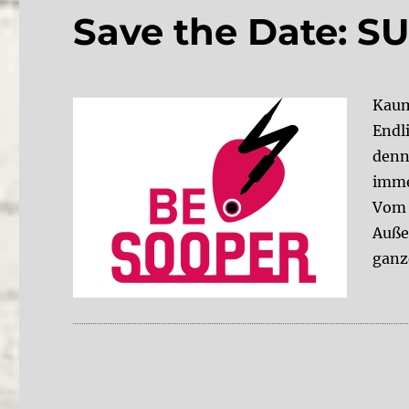
Save the Date: 
Kaum
Endl
denn
imme
Vom 1
Auße
ganz