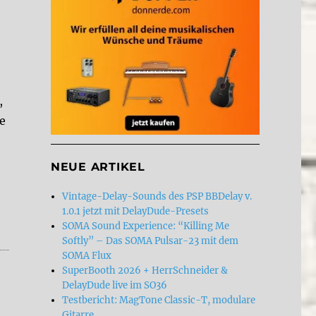
,
ie
NEUE ARTIKEL
Vintage-Delay-Sounds des PSP BBDelay v.
1.0.1 jetzt mit DelayDude-Presets
SOMA Sound Experience: “Killing Me
Softly” – Das SOMA Pulsar-23 mit dem
SOMA Flux
SuperBooth 2026 + HerrSchneider &
DelayDude live im SO36
Testbericht: MagTone Classic-T, modulare
Gitarre