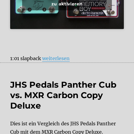
zu aktivieren
„JHS Pedals Panther Cub vs. Electro
1:01 slapback
weiterlesen
JHS Pedals Panther Cub
vs. MXR Carbon Copy
Deluxe
Dies ist ein Vergleich des JHS Pedals Panther
Cub mit dem MXR Carbon Copy Deluxe.