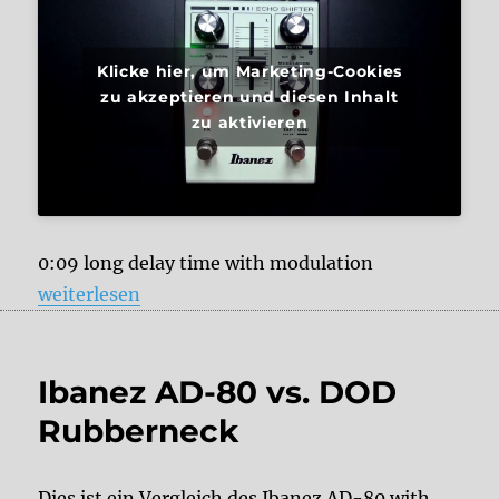
Klicke hier, um Marketing-Cookies
zu akzeptieren und diesen Inhalt
zu aktivieren
0:09 long delay time with modulation
„Ibanez Echo Shifter ES3 – Analog Setting“
weiterlesen
Ibanez AD-80 vs. DOD
Rubberneck
Dies ist ein Vergleich des Ibanez AD-80 with