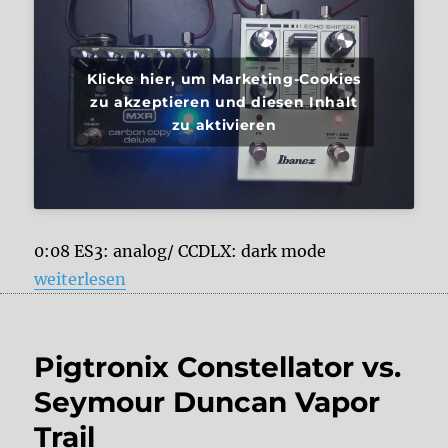
Klicke hier, um Marketing-Cookies
zu akzeptieren und diesen Inhalt
zu aktivieren
0:08 ES3: analog/ CCDLX: dark mode
„Ibanez Echo Shifter ES3 vs. MXR Carbon Copy Delu
weiterlesen
Pigtronix Constellator vs.
Seymour Duncan Vapor
Trail