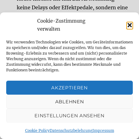
keine Delays oder Effektpedale, sondern eine
ganz besondere Gitarre vorstellen, die wir
Cookie-Zustimmung
vom Team DelayDude super spannend
verwalten
finden. Denn wer kennt folgende Situation
nicht? Man hat eine Gitarre, deren Korpus
Wir verwenden Technologien wie Cookies, um Geräteinformationen
zu speichern und/oder darauf zuzugreifen. Wir tun dies, um das
und Hals sich einfach super anfühlen.
Browsing-Erlebnis zu verbessern und um (nicht) personalisierte
Werbung anzuzeigen. Wenn du nicht zustimmst oder die
Eigentlich möchte man allein aufgrund der
Zustimmung widerrufst, kann dies bestimmte Merkmale und
Haptik gerne bei dieser Gitarre bleiben.
Funktionen beeinträchtigen.
Manchmal […]
AKZEPTIEREN
Sessionmusiker für Studioaufnahmen,
ABLEHNEN
Remote Sessions, Songwriting, Sounddesign
Sessionmusiker (Gitarre, Bass, Drums,
EINSTELLUNGEN ANSEHEN
experimentelle Sounds) und Sounddesigner
Remote und im Studio.
Cookie Policy
Datenschutzbelehrung
Impressum