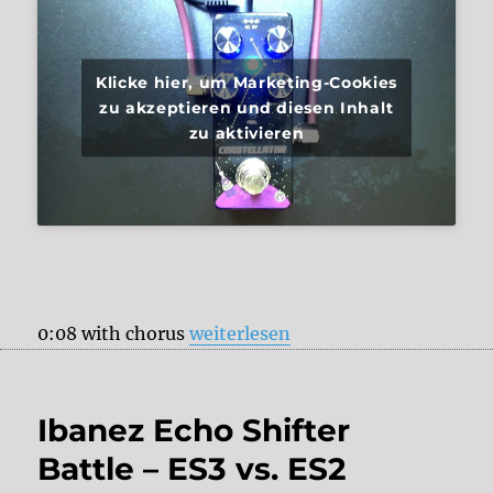
Klicke hier, um Marketing-Cookies
zu akzeptieren und diesen Inhalt
zu aktivieren
„Pigtronix Constellator“
0:08 with chorus
weiterlesen
Ibanez Echo Shifter
Battle – ES3 vs. ES2