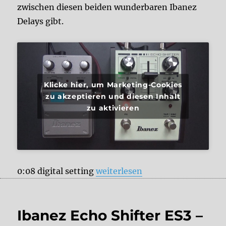
zwischen diesen beiden wunderbaren Ibanez
Delays gibt.
Klicke hier, um Marketing-Cookies
zu akzeptieren und diesen Inhalt
zu aktivieren
„Ibanez Delay Battle – Echo Shif
0:08 digital setting
weiterlesen
Ibanez Echo Shifter ES3 –