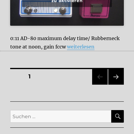
zu aktivieren
0:11 AD-80 maximum delay time/ Rubberneck
„Ibanez AD-80 vs. DOD Rub
tone at noon, gain fccw
weiterlesen
Seitennummerierung
SEITE
1
NÄC
der
HSTE
SEIT
Beiträge
E
SU
Suche
nach: