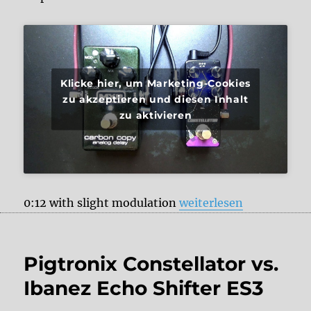
Klicke hier, um Marketing-Cookies
zu akzeptieren und diesen Inhalt
zu aktivieren
„Pigtronix Constellato
0:12 with slight modulation
weiterlesen
Pigtronix Constellator vs.
Ibanez Echo Shifter ES3