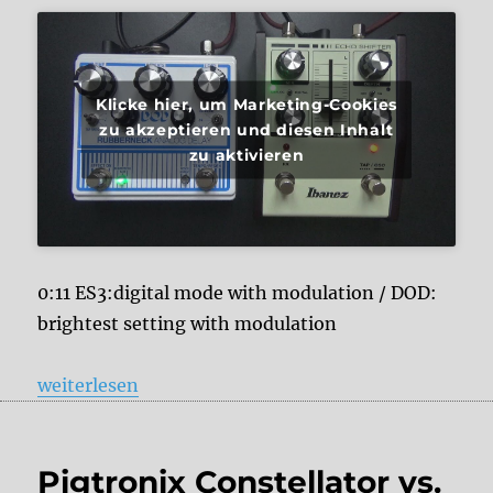
Klicke hier, um Marketing-Cookies
zu akzeptieren und diesen Inhalt
zu aktivieren
0:11 ES3:digital mode with modulation / DOD:
brightest setting with modulation
„Ibanez Echo Shifter ES3 vs. DOD Rubberneck“
weiterlesen
Pigtronix Constellator vs.